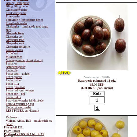
Ben og Horn perler
Bling Bling perler
Cloissonné perler
Ferskvandsperler
Fimo perler
Forgyldte + forkobberet perler
Forsølvede perler
Glaskugler - håndlavede med ægte
sølv
Glasperle figur
Glasperler ass
Glasperler facet
Glasperler små
Glasperler sølvfolie
Keramikperler
Millefiori
Miracleperler
Muslingeskaller, konkylier og
Perlemor
Naturstensperler
Perler blå
Perler brun - gylden
Perler grønne
Varenummer: 9201b
Perler hvide
Naturperle palmenød 13 stk.
Perler lilla
15,00 DKK
Perler pink-rosa
8,00 DKK (excl. moms)
Perler rød - gul -orange
Perler sort - grå
Perler turkis
Peruvianske perler håndmalede
Porcelænsperler og dyr
Resin og acryl perler
REST-POSER smykkemix
Træperler
Vedhæng
Vikinge, Africa, Bali - smykkedele og
perler
Playmobil 123
Polly Pocket
Puslespil - EKSTRA NEDSAT