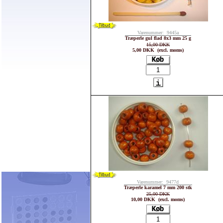
Varenummer: 9445a
Træperle gul flad 8x3 mm 25 g
15,00 DKK
5,00 DKK (excl. moms)
Varenummer: 9477d
Træperle karamel 7 mm 200 stk
25,00 DKK
10,00 DKK (excl. moms)