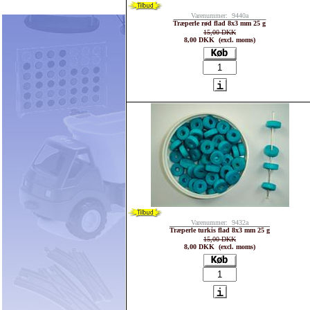
Varenummer: 9440a
Træperle rød flad 8x3 mm 25 g
15,00 DKK
8,00 DKK (excl. moms)
Varenummer: 9432a
Træperle turkis flad 8x3 mm 25 g
15,00 DKK
8,00 DKK (excl. moms)