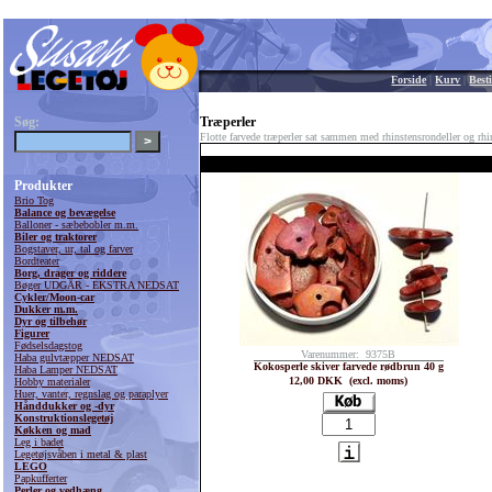
Forside
|
Kurv
|
Besti
Søg:
Træperler
Flotte farvede træperler sat sammen med rhinstensrondeller og rhi
Produkter
Brio Tog
Balance og bevægelse
Balloner - sæbebobler m.m.
Biler og traktorer
Bogstaver, ur, tal og farver
Bordteater
Borg, drager og riddere
Bøger UDGÅR - EKSTRA NEDSAT
Cykler/Moon-car
Dukker m.m.
Dyr og tilbehør
Figurer
Fødselsdagstog
Varenummer: 9375B
Haba gulvtæpper NEDSAT
Kokosperle skiver farvede rødbrun 40 g
Haba Lamper NEDSAT
12,00 DKK (excl. moms)
Hobby materialer
Huer, vanter, regnslag og paraplyer
Hånddukker og -dyr
Konstruktionslegetøj
Køkken og mad
Leg i badet
Legetøjsvåben i metal & plast
LEGO
Papkufferter
Perler og vedhæng