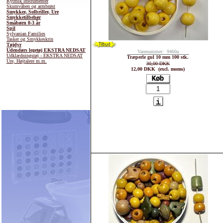
Rytmik instrumenter
Skumvåben og armbrøst
Smykker, Solbriller, Ure
Smykketilbehør
Småbørn 0-3 år
Spil
Sylvanian Families
Tasker og Smykkeskrin
Tøjdyr
Udendørs legetøj EKSTRA NEDSAT
Varenummer: 9460a
Udklædningstøj - EKSTRA NEDSAT
Træperle gul 10 mm 100 stk.
Ure, Højtalere m.m.
30,00 DKK
12,00 DKK (excl. moms)