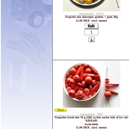
Varenummer: 9334A
Træperle mix okkergul, gylden + grøn 40g
12,00 DKK (excl. moms)
Varenummer: 9699
Træperler koral mix 50 g OBS se foto under info af lav selv
halskæde
35,00 DKK
15,00 DKK (excl. moms)