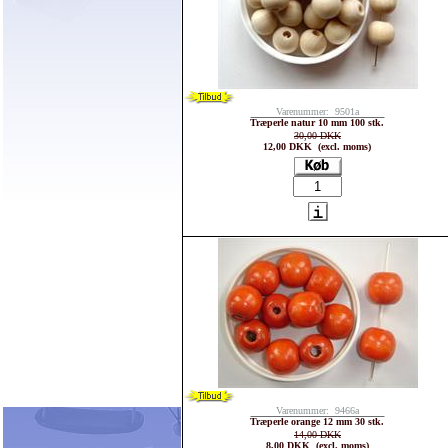
Varenummer: 9501a
Træperle natur 10 mm 100 stk.
30,00 DKK
12,00 DKK (excl. moms)
Varenummer: 9466a
Træperle orange 12 mm 30 stk.
14,00 DKK
8,00 DKK (excl. moms)