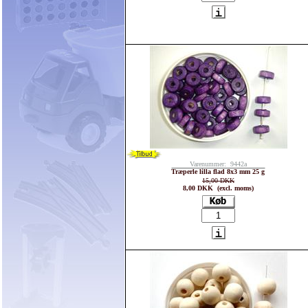
Varenummer: 9442a
Træperle lilla flad 8x3 mm 25 g
15,00 DKK
8,00 DKK (excl. moms)