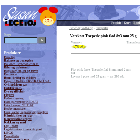
Forside
|
Kurv
|
Besti
Perler og vedhæng
»
Træperler
Søg:
Varekort Træperle pink flad 8x3 mm 25 g
Varenavn
Træperle 
Produkter
Brio Tog
Balance og bevægelse
Balloner - sæbebobler m.m.
Biler og traktorer
Flot pink farve. Træperle flad 8 mm med 2 mm
Bogstaver, ur, tal og farver
hul.
Bordteater
Leveres i pose med 25 gram = ca. 280 stk.
Borg, drager og riddere
Bøger UDGÅR - EKSTRA NEDSAT
Cykler/Moon-car
Dukker m.m.
Dyr og tilbehør
Figurer
Fødselsdagstog
Haba gulvtæpper NEDSAT
Haba Lamper NEDSAT
Hobby materialer
Huer, vanter, regnslag og paraplyer
Hånddukker og -dyr
Konstruktionslegetøj
Køkken og mad
Leg i badet
Legetøjsvåben i metal & plast
LEGO
Papkufferter
Perler og vedhæng