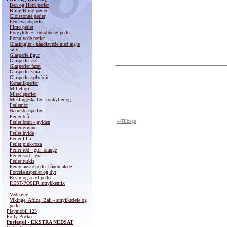
Ben og Horn perler
Bling Bling perler
Cloissonné perler
Ferskvandsperler
Fimo perler
Forgyldte + forkobberet perler
Forsølvede perler
Glaskugler - håndlavede med ægte
sølv
Glasperle figur
Glasperler ass
Glasperler facet
Glasperler små
Glasperler sølvfolie
Keramikperler
Millefiori
Miracleperler
Muslingeskaller, konkylier og
Perlemor
Naturstensperler
Perler blå
«-Tilbage
Perler brun - gylden
Perler grønne
Perler hvide
Perler lilla
Perler pink-rosa
Perler rød - gul -orange
Perler sort - grå
Perler turkis
Peruvianske perler håndmalede
Porcelænsperler og dyr
Resin og acryl perler
REST-POSER smykkemix
Træperler
Vedhæng
Vikinge, Africa, Bali - smykkedele og
perler
Playmobil 123
Polly Pocket
Puslespil - EKSTRA NEDSAT