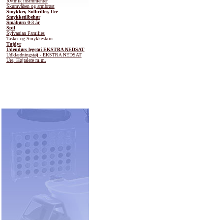
Rytmik instrumenter
Skumvåben og armbrøst
Smykker, Solbriller, Ure
Smykketilbehør
Småbørn 0-3 år
Spil
Sylvanian Families
Tasker og Smykkeskrin
Tøjdyr
Udendørs legetøj EKSTRA NEDSAT
Udklædningstøj - EKSTRA NEDSAT
Ure, Højtalere m.m.