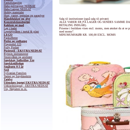
Fødselsdagstog
Haba gulvtæpper NEDSAT
Haba Lamper NEDSAT
Hobby materialer
Huer, vanter, regnslag og paraplyer
Hånddukker og -dyr
Salg til institutioner (også salg til private)
Konstruktionslegetøj
ALLE VARER ER PÅ LAGER OG SENDES SAMME DAG
Køkken og mad
BETALING INDGÅR).
Leg i badet
Priserne i butikken vises excl. moms, men ønsker du at se pr
Legetøjsvåben i metal & plast
med moms".
LEGO
MINUMUMSKØB KR. 100,00 EXCL. MOMS
Papkufferter
Perler og vedhæng
Playmobil 123
Polly Pocket
Puslespil - EKSTRA NEDSAT
Rytmik instrumenter
Skumvåben og armbrøst
Smykker, Solbriller, Ure
Smykketilbehør
Småbørn 0-3 år
Spil
Sylvanian Families
Tasker og Smykkeskrin
Tøjdyr
Udendørs legetøj EKSTRA NEDSAT
Udklædningstøj - EKSTRA NEDSAT
Ure, Højtalere m.m.