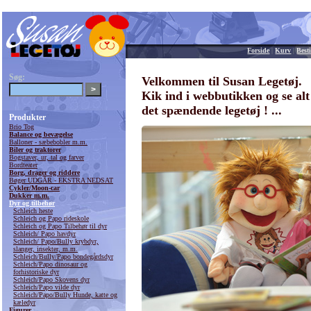
Forside
|
Kurv
|
Besti
Søg:
Velkommen til Susan Legetøj.
Kik ind i webbutikken og se alt
det spændende legetøj ! ...
Produkter
Brio Tog
Balance og bevægelse
Balloner - sæbebobler m.m.
Biler og traktorer
Bogstaver, ur, tal og farver
Bordteater
Borg, drager og riddere
Bøger UDGÅR - EKSTRA NEDSAT
Cykler/Moon-car
Dukker m.m.
Dyr og tilbehør
Schleich heste
Schleich og Papo rideskole
Schleich og Papo Tilbehør til dyr
Schleich/ Papo havdyr
Schleich/ Papo/Bully krybdyr,
slanger, insekter, m.m.
Schleich/Bully/Papo bondegårdsdyr
Schleich/Papo dinosaur og
forhistoriske dyr
Schleich/Papo Skovens dyr
Schleich/Papo vilde dyr
Schleich/Papo/Bully Hunde, katte og
kæledyr
Figurer