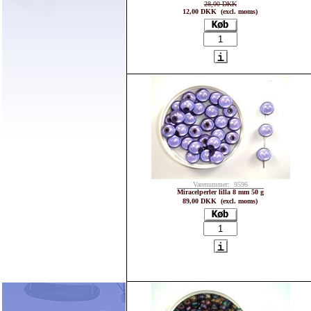
28,00 DKK
12,00 DKK (excl. moms)
Varenummer: 9596
Miracelperler lilla 8 mm 50 g
89,00 DKK (excl. moms)