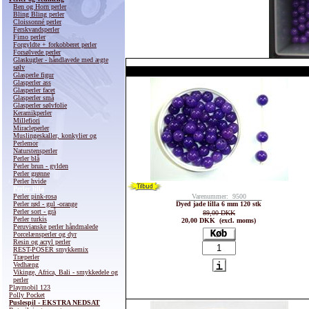
Ben og Horn perler
Bling Bling perler
Cloissonné perler
Ferskvandsperler
Fimo perler
Forgyldte + forkobberet perler
Forsølvede perler
Glaskugler - håndlavede med ægte
sølv
Glasperle figur
Glasperler ass
Glasperler facet
Glasperler små
Glasperler sølvfolie
Keramikperler
Millefiori
Miracleperler
Muslingeskaller, konkylier og
Perlemor
Naturstensperler
Perler blå
Perler brun - gylden
Perler grønne
Perler hvide
Perler lilla
Perler pink-rosa
Varenummer: 9500
Perler rød - gul -orange
Dyed jade lilla 6 mm 120 stk
Perler sort - grå
89,00 DKK
Perler turkis
20,00 DKK (excl. moms)
Peruvianske perler håndmalede
Porcelænsperler og dyr
Resin og acryl perler
REST-POSER smykkemix
Træperler
Vedhæng
Vikinge, Africa, Bali - smykkedele og
perler
Playmobil 123
Polly Pocket
Puslespil - EKSTRA NEDSAT