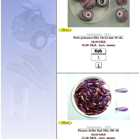
Varenummer: 9612
Perle prinsesse lilla 16x14 mm 10 stk.
38,00 DKK
18,00 DKK (excl. moms)
Varenummer: 9344
Picasso dråbe flad lilla 200 stk
69,00 DKK
25,00 DKK (excl. moms)