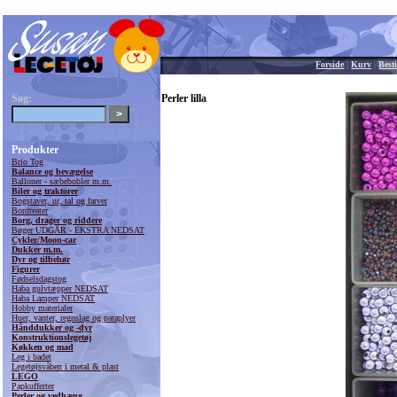
Forside
|
Kurv
|
Besti
Søg:
Perler lilla
Produkter
Brio Tog
Balance og bevægelse
Balloner - sæbebobler m.m.
Biler og traktorer
Bogstaver, ur, tal og farver
Bordteater
Borg, drager og riddere
Bøger UDGÅR - EKSTRA NEDSAT
Cykler/Moon-car
Dukker m.m.
Dyr og tilbehør
Figurer
Fødselsdagstog
Haba gulvtæpper NEDSAT
Haba Lamper NEDSAT
Hobby materialer
Huer, vanter, regnslag og paraplyer
Hånddukker og -dyr
Konstruktionslegetøj
Køkken og mad
Leg i badet
Legetøjsvåben i metal & plast
LEGO
Papkufferter
Perler og vedhæng