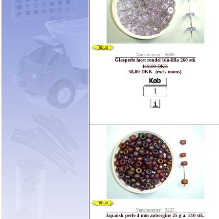
Varenummer: 9688
Glasperle facet rondel blå-lilla 260 stk
118,00 DKK
58,00 DKK (excl. moms)
Varenummer: 9225
Japansk perle 4 mm aubergine 25 g a. 210 stk.