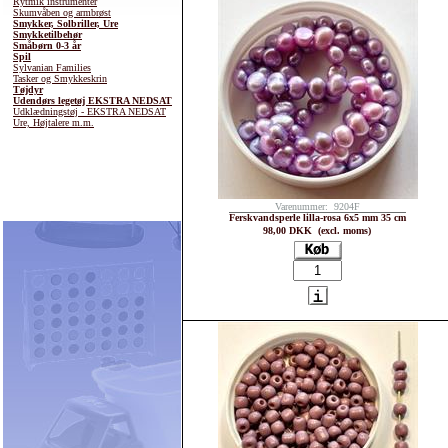
Rytmik instrumenter
Skumvåben og armbrøst
Smykker, Solbriller, Ure
Smykketilbehør
Småbørn 0-3 år
Spil
Sylvanian Families
Tasker og Smykkeskrin
Tøjdyr
Udendørs legetøj EKSTRA NEDSAT
Udklædningstøj - EKSTRA NEDSAT
Ure, Højtalere m.m.
Varenummer: 9204F
Ferskvandsperle lilla-rosa 6x5 mm 35 cm
98,00 DKK (excl. moms)