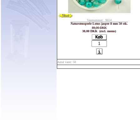
Varenummer: 9654
Naturstensperle Lotus jasper 8 mm 50 stk.
89,00 DKK
38,00 DKK (excl. moms)
Antal varer: 58