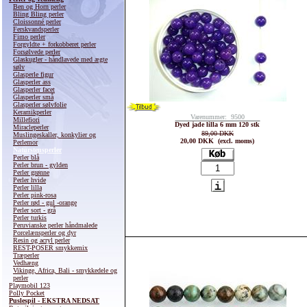
Ben og Horn perler
Bling Bling perler
Cloissonné perler
Ferskvandsperler
Fimo perler
Forgyldte + forkobberet perler
Forsølvede perler
Glaskugler - håndlavede med ægte
sølv
Glasperle figur
Glasperler ass
Glasperler facet
Glasperler små
Glasperler sølvfolie
Keramikperler
Varenummer: 9500
Millefiori
Dyed jade lilla 6 mm 120 stk
Miracleperler
89,00 DKK
Muslingeskaller, konkylier og
20,00 DKK (excl. moms)
Perlemor
Naturstensperler
Perler blå
Perler brun - gylden
Perler grønne
Perler hvide
Perler lilla
Perler pink-rosa
Perler rød - gul -orange
Perler sort - grå
Perler turkis
Peruvianske perler håndmalede
Porcelænsperler og dyr
Resin og acryl perler
REST-POSER smykkemix
Træperler
Vedhæng
Vikinge, Africa, Bali - smykkedele og
perler
Playmobil 123
Polly Pocket
Puslespil - EKSTRA NEDSAT