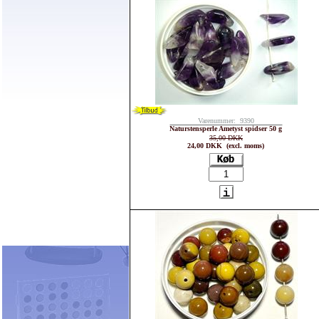
Varenummer: 9390
Naturstensperle Ametyst spidser 50 g
35,00 DKK
24,00 DKK (excl. moms)