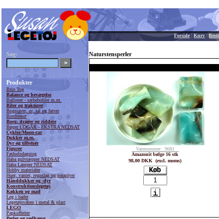
Forside
|
Kurv
|
Besti
Søg:
Naturstensperler
Produkter
Brio Tog
Balance og bevægelse
Balloner - sæbebobler m.m.
Biler og traktorer
Bogstaver, ur, tal og farver
Bordteater
Borg, drager og riddere
Bøger UDGÅR - EKSTRA NEDSAT
Cykler/Moon-car
Dukker m.m.
Dyr og tilbehør
Figurer
Varenummer: 9681
Fødselsdagstog
Amazonit bølge 16 stk
Haba gulvtæpper NEDSAT
98,00 DKK (excl. moms)
Haba Lamper NEDSAT
Hobby materialer
Huer, vanter, regnslag og paraplyer
Hånddukker og -dyr
Konstruktionslegetøj
Køkken og mad
Leg i badet
Legetøjsvåben i metal & plast
LEGO
Papkufferter
Perler og vedhæng