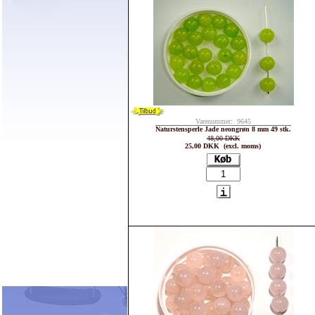
Varenummer: 9645
Naturstensperle Jade neongrøn 8 mm 49 stk.
48,00 DKK
25,00 DKK (excl. moms)