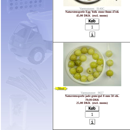
Varenummer: 9140C
Naturstensperle Egg Yolk stone 8mm 47stk
45,00 DKK (excl. moms)
Varenummer: 9657
Naturstensperle jade grøn/gul 8 mm 50 stk.
79,00 DKK
25,00 DKK (excl. moms)