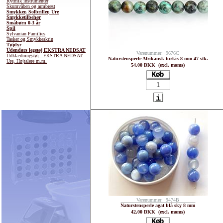
Rytmik instrumenter
Skumvåben og armbrøst
Smykker, Solbriller, Ure
Smykketilbehør
Småbørn 0-3 år
Spil
Sylvanian Families
Tasker og Smykkeskrin
Tøjdyr
Udendørs legetøj EKSTRA NEDSAT
Varenummer: 9676C
Udklædningstøj - EKSTRA NEDSAT
Naturstensperle Afrikansk turkis 8 mm 47 stk.
Ure, Højtalere m.m.
54,00 DKK (excl. moms)
Varenummer: 9474B
Naturstensperle agat blå sky 8 mm
42,00 DKK (excl. moms)