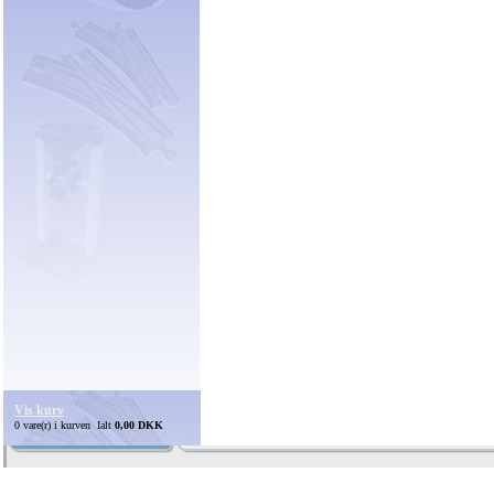
Vis kurv
0 vare(r) i kurven Ialt
0,00 DKK