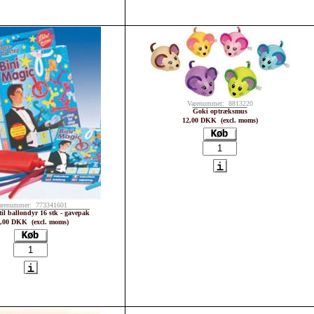
Varenummer: 8813220
Goki optræksmus
12,00 DKK (excl. moms)
arenummer: 773341601
til ballondyr 16 stk - gavepak
,00 DKK (excl. moms)