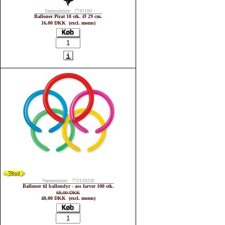
Varenummer: 7741100
Balloner Pirat 10 stk. Ø 29 cm.
16,00 DKK (excl. moms)
Varenummer: 772110230
Balloner til ballondyr - ass farver 100 stk.
68,00 DKK
48,00 DKK (excl. moms)