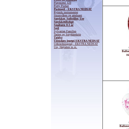
Playmobil 123
Polly Pocket
Puslespil - EKSTRA NEDSAT
Rytmik instrumenter
Skumvåben og armbrøst
Smykker, Solbriller, Ure
Smykketilbehør
Småbørn 0-3 år
Spil
Sylvanian Families
Tasker og Smykkeskrin
Tøjdyr
Udendørs legetøj EKSTRA NEDSAT
Udklædningstøj - EKSTRA NEDSAT
Ure, Højtalere m.m.
Ballo
16
Ballone