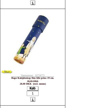
Varenummer: 18724773
Hape Kalejdoskop Den lille prins 19 cm.
48,00 DKK
28,00 DKK (excl. moms)