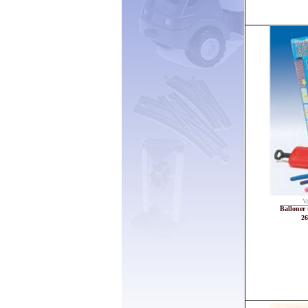
V
Balloner 
26