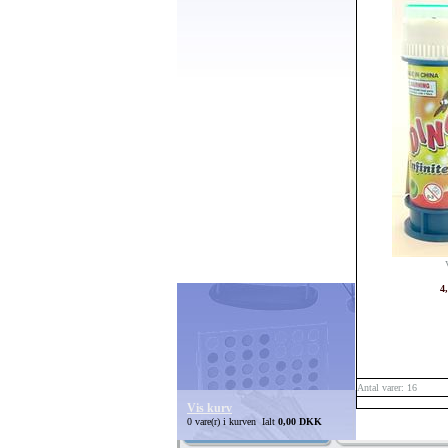
4
Antal varer: 16
Vis kurv
0 vare(r) i kurven Ialt
0,00 DKK