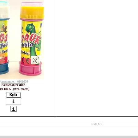
Varenummer: 0101005
Sæblebobler dino
,00 DKK (excl. moms)
Side 1/1