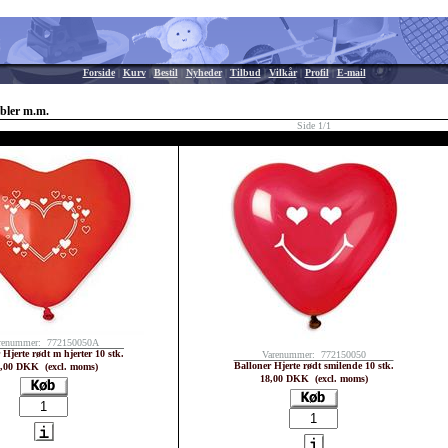
Forside
|
Kurv
|
Bestil
|
Nyheder
|
Tilbud
|
Vilkår
|
Profil
|
E-mail
obler m.m.
Side 1/1
renummer: 772150050A
 Hjerte rødt m hjerter 10 stk.
Varenummer: 772150050
Balloner Hjerte rødt smilende 10 stk.
,00 DKK (excl. moms)
18,00 DKK (excl. moms)