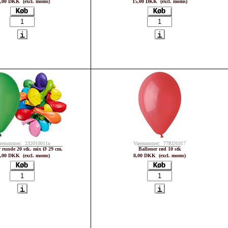
,00 DKK (excl. moms)
15,00 DKK (excl. moms)
renummer: 232010011a
Varenummer: 77RD1017
r runde 20 stk. mix Ø 29 cm.
Balloner rød 10 stk
,00 DKK (excl. moms)
8,00 DKK (excl. moms)