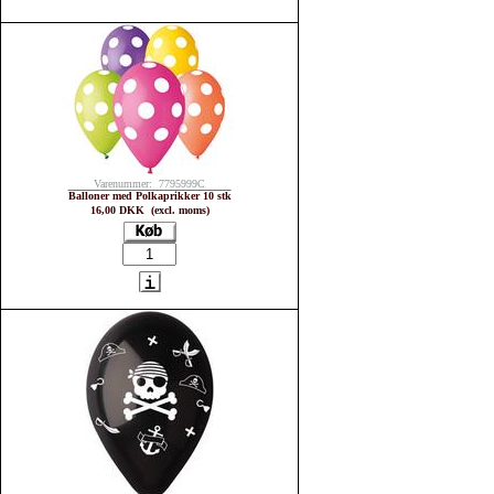
Varenummer: 7795999C
Balloner med Polkaprikker 10 stk
16,00 DKK (excl. moms)