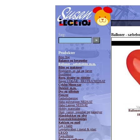
Søg:
Balloner - sæbeb
Produkter
Brio Tog
Balance og bevægelse
Balloner - sæbebobler m.m.
Biler og traktorer
Bogstaver, ur, tal og farver
Bordteater
Borg, drager og riddere
Bøger UDGÅR - EKSTRA NEDSAT
Cykler/Moon-car
Dukker m.m.
Dyr og tilbehør
Figurer
Fødselsdagstog
Haba gulvtæpper NEDSAT
Haba Lamper NEDSAT
Va
Hobby materialer
Balloner
Huer, vanter, regnslag og paraplyer
18
Hånddukker og -dyr
Konstruktionslegetøj
Køkken og mad
Leg i badet
Legetøjsvåben i metal & plast
LEGO
Papkufferter
Perler og vedhæng