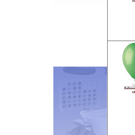
16
Va
Ballone
18