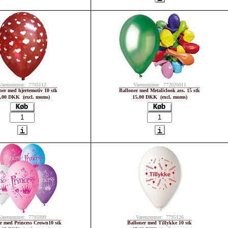
Varenummer: 7795112
Varenummer: 772020011
ner med hjertemotiv 10 stk
Balloner med Metaliclook ass. 15 stk
,00 DKK (excl. moms)
15,00 DKK (excl. moms)
Varenummer: 7795999
Varenummer: 7795126
r med Princess Crown10 stk
Balloner med Tillykke 10 stk