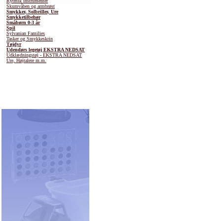
Rytmik instrumenter
Skumvåben og armbrøst
Smykker, Solbriller, Ure
Smykketilbehør
Småbørn 0-3 år
Spil
Sylvanian Families
Tasker og Smykkeskrin
Tøjdyr
Udendørs legetøj EKSTRA NEDSAT
Udklædningstøj - EKSTRA NEDSAT
Ure, Højtalere m.m.