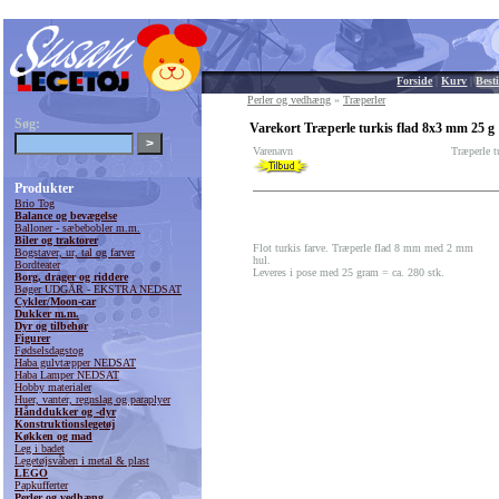
Forside
|
Kurv
|
Besti
Perler og vedhæng
»
Træperler
Søg:
Varekort Træperle turkis flad 8x3 mm 25 g
Varenavn
Træperle t
Produkter
Brio Tog
Balance og bevægelse
Balloner - sæbebobler m.m.
Biler og traktorer
Flot turkis farve. Træperle flad 8 mm med 2 mm
Bogstaver, ur, tal og farver
hul.
Bordteater
Leveres i pose med 25 gram = ca. 280 stk.
Borg, drager og riddere
Bøger UDGÅR - EKSTRA NEDSAT
Cykler/Moon-car
Dukker m.m.
Dyr og tilbehør
Figurer
Fødselsdagstog
Haba gulvtæpper NEDSAT
Haba Lamper NEDSAT
Hobby materialer
Huer, vanter, regnslag og paraplyer
Hånddukker og -dyr
Konstruktionslegetøj
Køkken og mad
Leg i badet
Legetøjsvåben i metal & plast
LEGO
Papkufferter
Perler og vedhæng