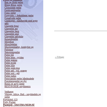
Ben og Horn perler
Bling Bling perler
Cloissonné perler
Ferskvandsperler
Fimo perler
Forgyldte + forkobberet perler
Forsølvede perler
Glaskugler - håndlavede med ægte
sølv
Glasperle figur
Glasperler ass
Glasperler facet
Glasperler små
Glasperler sølvfolie
Keramikperler
Millefiori
Miracleperler
Muslingeskaller, konkylier og
Perlemor
Naturstensperler
Perler blå
«-Tilbage
Perler brun - gylden
Perler grønne
Perler hvide
Perler lilla
Perler pink-rosa
Perler rød - gul -orange
Perler sort - grå
Perler turkis
Peruvianske perler håndmalede
Porcelænsperler og dyr
Resin og acryl perler
REST-POSER smykkemix
Træperler
Vedhæng
Vikinge, Africa, Bali - smykkedele og
perler
Playmobil 123
Polly Pocket
Puslespil - EKSTRA NEDSAT