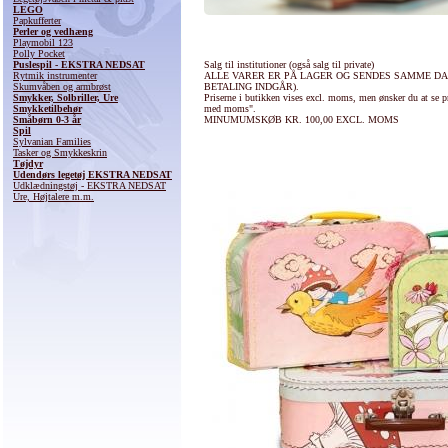
LEGO
Papkufferter
Perler og vedhæng
Playmobil 123
Polly Pocket
Puslespil - EKSTRA NEDSAT
Salg til institutioner (også salg til private)
Rytmik instrumenter
ALLE VARER ER PÅ LAGER OG SENDES SAMME DAG
Skumvåben og armbrøst
BETALING INDGÅR).
Smykker, Solbriller, Ure
Priserne i butikken vises excl. moms, men ønsker du at se pr
Smykketilbehør
med moms".
Småbørn 0-3 år
MINUMUMSKØB KR. 100,00 EXCL. MOMS
Spil
Sylvanian Families
Tasker og Smykkeskrin
Tøjdyr
Udendørs legetøj EKSTRA NEDSAT
Udklædningstøj - EKSTRA NEDSAT
Ure, Højtalere m.m.