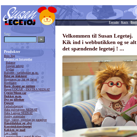
Forside
|
Kurv
|
Besti
Søg:
Velkommen til Susan Legetøj.
Kik ind i webbutikken og se alt
det spændende legetøj ! ...
Produkter
Brio Tog
Balance og bevægelse
Balance
Jonglør udstyr
Stylter
Balloner - sæbebobler m.m.
Biler og traktorer
Bogstaver, ur, tal og farver
Bordteater
Borg, drager og riddere
Bøger UDGÅR - EKSTRA NEDSAT
Cykler/Moon-car
Dukker m.m.
Dyr og tilbehør
Figurer
Fødselsdagstog
Haba gulvtæpper NEDSAT
Haba Lamper NEDSAT
Hobby materialer
Huer, vanter, regnslag og paraplyer
Hånddukker og -dyr
Konstruktionslegetøj
Køkken og mad
Leg i badet
Legetøjsvåben i metal & plast