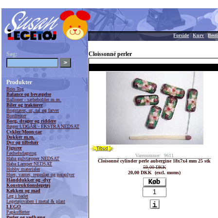
Forside
|
Kurv
|
Besti
Søg:
Cloissonné perler
Produkter
Brio Tog
Balance og bevægelse
Balloner - sæbebobler m.m.
Biler og traktorer
Bogstaver, ur, tal og farver
Bordteater
Borg, drager og riddere
Bøger UDGÅR - EKSTRA NEDSAT
Cykler/Moon-car
Dukker m.m.
Dyr og tilbehør
Figurer
Fødselsdagstog
Varenummer: 9611
Haba gulvtæpper NEDSAT
Cloisonné cylinder perle aubergine 18x7x4 mm 25 stk
Haba Lamper NEDSAT
59,00 DKK
Hobby materialer
20,00 DKK (excl. moms)
Huer, vanter, regnslag og paraplyer
Hånddukker og -dyr
Konstruktionslegetøj
Køkken og mad
Leg i badet
Legetøjsvåben i metal & plast
LEGO
Papkufferter
Perler og vedhæng