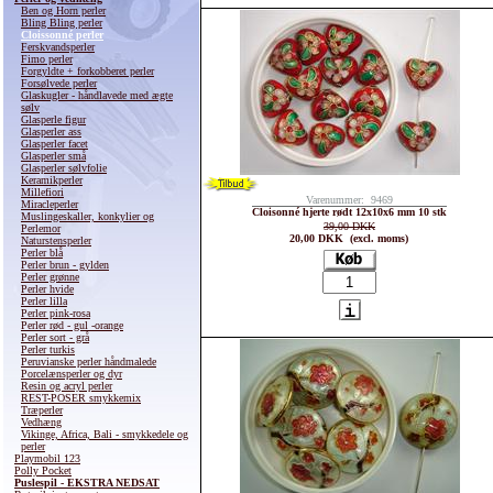
Ben og Horn perler
Bling Bling perler
Cloissonné perler
Ferskvandsperler
Fimo perler
Forgyldte + forkobberet perler
Forsølvede perler
Glaskugler - håndlavede med ægte
sølv
Glasperle figur
Glasperler ass
Glasperler facet
Glasperler små
Glasperler sølvfolie
Keramikperler
Millefiori
Varenummer: 9469
Miracleperler
Cloisonné hjerte rødt 12x10x6 mm 10 stk
Muslingeskaller, konkylier og
39,00 DKK
Perlemor
20,00 DKK (excl. moms)
Naturstensperler
Perler blå
Perler brun - gylden
Perler grønne
Perler hvide
Perler lilla
Perler pink-rosa
Perler rød - gul -orange
Perler sort - grå
Perler turkis
Peruvianske perler håndmalede
Porcelænsperler og dyr
Resin og acryl perler
REST-POSER smykkemix
Træperler
Vedhæng
Vikinge, Africa, Bali - smykkedele og
perler
Playmobil 123
Polly Pocket
Puslespil - EKSTRA NEDSAT