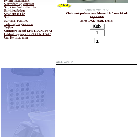
Rytmik instrumenter
Skumvåben og armbrøst
Smykker, Solbriller, Ure
Varenummer: 9553
Smykketilbehør
Cloisonné perle m rosa blomst 18x6 mm 10 stk
Småbørn 0-3 år
Spil
78,00 DKK
Sylvanian Families
35,00 DKK (excl. moms)
Tasker og Smykkeskrin
Tøjdyr
Udendørs legetøj EKSTRA NEDSAT
Udklædningstøj - EKSTRA NEDSAT
Ure, Højtalere m.m.
Antal varer: 9