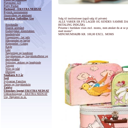
Playmobil 123
Polly Pocket
Puslespil - EKSTRA NEDSAT
Rytmik instrumenter
Skumvåben og armbrøst
Smykker, Solbriller, Ure
Salg til institutioner (også salg til private)
Smykketilbehør
ALLE VARER ER PÅ LAGER OG SENDES SAMME DAG
Brochenåle
BETALING INDGÅR).
Elastik armbånd
Priserne i butikken vises excl. moms, men ønsker du at se pr
Endestykker -klemlukker-
med moms".
knudeskjuler
MINUMUMSKØB KR. 100,00 EXCL. MOMS
Fingerringe - lav selv
Hårspænder og bøjler
Klemperler - Crimp
Kæde
Låse
Nøgleringe og karabiner
Smykkeposer og Smykkekufferter og
designbakke
Splitring, øskner og headpinde
Tænger
Wire og tråd
Øreringe
Småbørn 0-3 år
Spil
Sylvanian Families
Tasker og Smykkeskrin
Tøjdyr
Udendørs legetøj EKSTRA NEDSAT
Udklædningstøj - EKSTRA NEDSAT
Ure, Højtalere m.m.