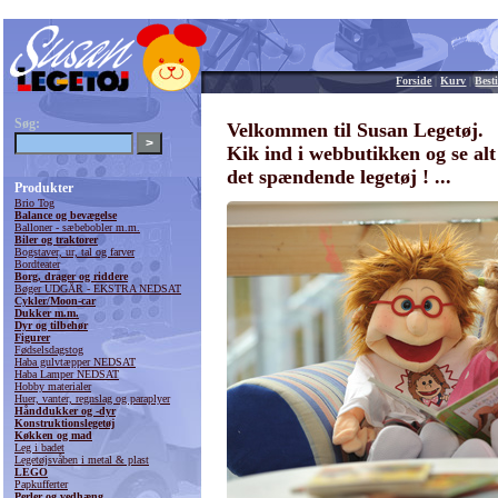
Forside
|
Kurv
|
Besti
Søg:
Velkommen til Susan Legetøj.
Kik ind i webbutikken og se alt
det spændende legetøj ! ...
Produkter
Brio Tog
Balance og bevægelse
Balloner - sæbebobler m.m.
Biler og traktorer
Bogstaver, ur, tal og farver
Bordteater
Borg, drager og riddere
Bøger UDGÅR - EKSTRA NEDSAT
Cykler/Moon-car
Dukker m.m.
Dyr og tilbehør
Figurer
Fødselsdagstog
Haba gulvtæpper NEDSAT
Haba Lamper NEDSAT
Hobby materialer
Huer, vanter, regnslag og paraplyer
Hånddukker og -dyr
Konstruktionslegetøj
Køkken og mad
Leg i badet
Legetøjsvåben i metal & plast
LEGO
Papkufferter
Perler og vedhæng