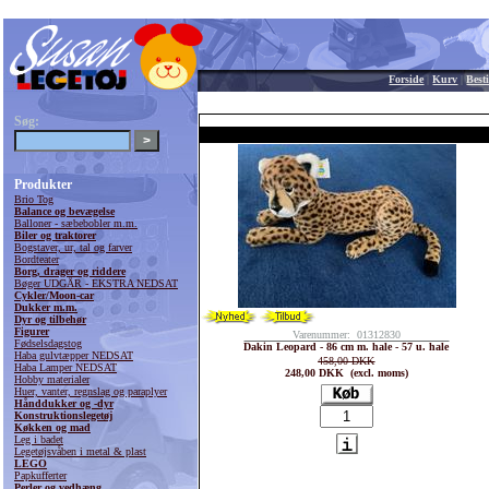
Forside
|
Kurv
|
Besti
Søg:
Produkter
Brio Tog
Balance og bevægelse
Balloner - sæbebobler m.m.
Biler og traktorer
Bogstaver, ur, tal og farver
Bordteater
Borg, drager og riddere
Bøger UDGÅR - EKSTRA NEDSAT
Cykler/Moon-car
Dukker m.m.
Dyr og tilbehør
Figurer
Varenummer: 01312830
Fødselsdagstog
Dakin Leopard - 86 cm m. hale - 57 u. hale
Haba gulvtæpper NEDSAT
458,00 DKK
Haba Lamper NEDSAT
248,00 DKK (excl. moms)
Hobby materialer
Huer, vanter, regnslag og paraplyer
Hånddukker og -dyr
Konstruktionslegetøj
Køkken og mad
Leg i badet
Legetøjsvåben i metal & plast
LEGO
Papkufferter
Perler og vedhæng