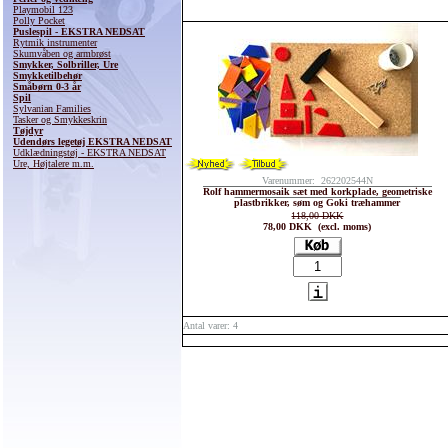
Playmobil 123
Polly Pocket
Puslespil - EKSTRA NEDSAT
Rytmik instrumenter
Skumvåben og armbrøst
Smykker, Solbriller, Ure
Smykketilbehør
Småbørn 0-3 år
Spil
Sylvanian Families
Tasker og Smykkeskrin
Tøjdyr
Udendørs legetøj EKSTRA NEDSAT
Udklædningstøj - EKSTRA NEDSAT
Ure, Højtalere m.m.
Varenummer: 262202544N
Rolf hammermosaik sæt med korkplade, geometriske
plastbrikker, søm og Goki træhammer
118,00 DKK
78,00 DKK (excl. moms)
Antal varer: 4