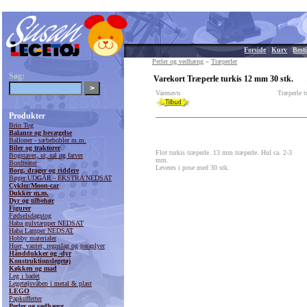
Forside
|
Kurv
|
Besti
Perler og vedhæng
»
Træperler
Søg:
Varekort Træperle turkis 12 mm 30 stk.
Varenavn
Træperle t
Produkter
Brio Tog
Balance og bevægelse
Balloner - sæbebobler m.m.
Biler og traktorer
Flot turkis træperle. 13 mm træperle. Hul ca. 2-3
Bogstaver, ur, tal og farver
mm.
Bordteater
Leveres i pose med 30 stk.
Borg, drager og riddere
Bøger UDGÅR - EKSTRA NEDSAT
Cykler/Moon-car
Dukker m.m.
Dyr og tilbehør
Figurer
Fødselsdagstog
Haba gulvtæpper NEDSAT
Haba Lamper NEDSAT
Hobby materialer
Huer, vanter, regnslag og paraplyer
Hånddukker og -dyr
Konstruktionslegetøj
Køkken og mad
Leg i badet
Legetøjsvåben i metal & plast
LEGO
Papkufferter
Perler og vedhæng