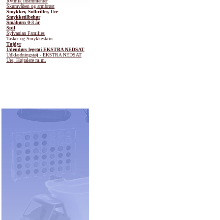
Rytmik instrumenter
Skumvåben og armbrøst
Smykker, Solbriller, Ure
Smykketilbehør
Småbørn 0-3 år
Spil
Sylvanian Families
Tasker og Smykkeskrin
Tøjdyr
Udendørs legetøj EKSTRA NEDSAT
Udklædningstøj - EKSTRA NEDSAT
Ure, Højtalere m.m.