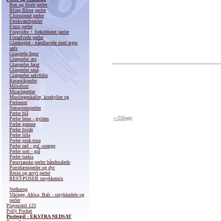
Ben og Horn perler
Bling Bling perler
Cloissonné perler
Ferskvandsperler
Fimo perler
Forgyldte + forkobberet perler
Forsølvede perler
Glaskugler - håndlavede med ægte
sølv
Glasperle figur
Glasperler ass
Glasperler facet
Glasperler små
Glasperler sølvfolie
Keramikperler
Millefiori
Miracleperler
Muslingeskaller, konkylier og
Perlemor
Naturstensperler
Perler blå
«-Tilbage
Perler brun - gylden
Perler grønne
Perler hvide
Perler lilla
Perler pink-rosa
Perler rød - gul -orange
Perler sort - grå
Perler turkis
Peruvianske perler håndmalede
Porcelænsperler og dyr
Resin og acryl perler
REST-POSER smykkemix
Træperler
Vedhæng
Vikinge, Africa, Bali - smykkedele og
perler
Playmobil 123
Polly Pocket
Puslespil - EKSTRA NEDSAT