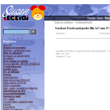
Forside
|
Kurv
|
Besti
Perler og vedhæng
»
Ferskvandsperler
Søg:
Varekort Ferskvandsperler lilla 5x7 mm 37
Varenavn
Ferskvand
Produkter
Brio Tog
Balance og bevægelse
Balloner - sæbebobler m.m.
Smukke forholdsvis regelmæssige ferskvandsperler i en f
Biler og traktorer
Mål: 5x7 mm
Bogstaver, ur, tal og farver
Længde 37 cm.
Bordteater
Borg, drager og riddere
Bøger UDGÅR - EKSTRA NEDSAT
Cykler/Moon-car
Dukker m.m.
Dyr og tilbehør
Figurer
Fødselsdagstog
Haba gulvtæpper NEDSAT
Haba Lamper NEDSAT
Hobby materialer
Huer, vanter, regnslag og paraplyer
Hånddukker og -dyr
Konstruktionslegetøj
Køkken og mad
Leg i badet
Legetøjsvåben i metal & plast
LEGO
Papkufferter
Perler og vedhæng