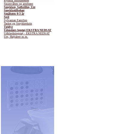
Rytmik instrumenter
Skumvåben og armbrøst
Smykker, Solbriller, Ure
Smykketilbehør
Småbørn 0-3 år
Spil
Sylvanian Families
Tasker og Smykkeskrin
Tøjdyr
Udendørs legetøj EKSTRA NEDSAT
Udklædningstøj - EKSTRA NEDSAT
Ure, Højtalere m.m.