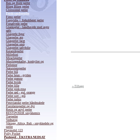
Ben og Horn perler
Bling Bling perler
Cloissonné perler
Ferskvandsperler
Fimo perler
Forgyldte + forkobberet perler
Forsølvede perler
Glaskugler - håndlavede med ægte
sølv
Glasperle figur
Glasperler ass
Glasperler facet
Glasperler små
Glasperler sølvfolie
Keramikperler
Millefiori
Miracleperler
Muslingeskaller, konkylier og
Perlemor
Naturstensperler
Perler blå
Perler brun - gylden
Perler grønne
Perler hvide
Perler lilla
«-Tilbage
Perler pink-rosa
Perler rød - gul -orange
Perler sort - grå
Perler turkis
Peruvianske perler håndmalede
Porcelænsperler og dyr
Resin og acryl perler
REST-POSER smykkemix
Træperler
Vedhæng
Vikinge, Africa, Bali - smykkedele og
perler
Playmobil 123
Polly Pocket
Puslespil - EKSTRA NEDSAT