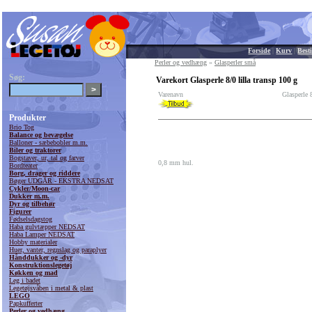
Forside
|
Kurv
|
Besti
Perler og vedhæng
»
Glasperler små
Søg:
Varekort Glasperle 8/0 lilla transp 100 g
Varenavn
Glasperle 8
Produkter
Brio Tog
Balance og bevægelse
Balloner - sæbebobler m.m.
Biler og traktorer
Bogstaver, ur, tal og farver
0,8 mm hul.
Bordteater
Borg, drager og riddere
Bøger UDGÅR - EKSTRA NEDSAT
Cykler/Moon-car
Dukker m.m.
Dyr og tilbehør
Figurer
Fødselsdagstog
Haba gulvtæpper NEDSAT
Haba Lamper NEDSAT
Hobby materialer
Huer, vanter, regnslag og paraplyer
Hånddukker og -dyr
Konstruktionslegetøj
Køkken og mad
Leg i badet
Legetøjsvåben i metal & plast
LEGO
Papkufferter
Perler og vedhæng