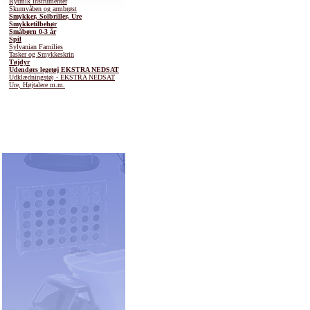
Rytmik instrumenter
Skumvåben og armbrøst
Smykker, Solbriller, Ure
Smykketilbehør
Småbørn 0-3 år
Spil
Sylvanian Families
Tasker og Smykkeskrin
Tøjdyr
Udendørs legetøj EKSTRA NEDSAT
Udklædningstøj - EKSTRA NEDSAT
Ure, Højtalere m.m.