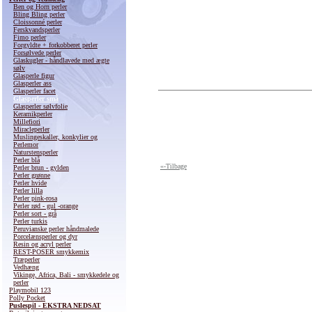
Ben og Horn perler
Bling Bling perler
Cloissonné perler
Ferskvandsperler
Fimo perler
Forgyldte + forkobberet perler
Forsølvede perler
Glaskugler - håndlavede med ægte
sølv
Glasperle figur
Glasperler ass
Glasperler facet
Glasperler små
Glasperler sølvfolie
Keramikperler
Millefiori
Miracleperler
Muslingeskaller, konkylier og
Perlemor
Naturstensperler
Perler blå
«-Tilbage
Perler brun - gylden
Perler grønne
Perler hvide
Perler lilla
Perler pink-rosa
Perler rød - gul -orange
Perler sort - grå
Perler turkis
Peruvianske perler håndmalede
Porcelænsperler og dyr
Resin og acryl perler
REST-POSER smykkemix
Træperler
Vedhæng
Vikinge, Africa, Bali - smykkedele og
perler
Playmobil 123
Polly Pocket
Puslespil - EKSTRA NEDSAT