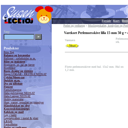
Forside
|
Kurv
|
Besti
Perler og vedhæng
»
Muslingeskaller, konkylier og Per
Søg:
Varekort Perlemorsskive lilla 15 mm 50 g = c
Perlemorss
Varenavn
stk.
Produkter
Brio Tog
Balance og bevægelse
Balloner - sæbebobler m.m.
Biler og traktorer
Bogstaver, ur, tal og farver
Flotte perlemorsskiver med hul. 15x2 mm. Hul str.
Bordteater
1,2 mm.
Borg, drager og riddere
Bøger UDGÅR - EKSTRA NEDSAT
Cykler/Moon-car
Dukker m.m.
Dyr og tilbehør
Figurer
Fødselsdagstog
Haba gulvtæpper NEDSAT
Haba Lamper NEDSAT
Hobby materialer
Huer, vanter, regnslag og paraplyer
Hånddukker og -dyr
Konstruktionslegetøj
Køkken og mad
Leg i badet
Legetøjsvåben i metal & plast
LEGO
Papkufferter
Perler og vedhæng