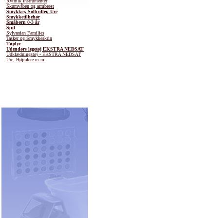
Rytmik instrumenter
Skumvåben og armbrøst
Smykker, Solbriller, Ure
Smykketilbehør
Småbørn 0-3 år
Spil
Sylvanian Families
Tasker og Smykkeskrin
Tøjdyr
Udendørs legetøj EKSTRA NEDSAT
Udklædningstøj - EKSTRA NEDSAT
Ure, Højtalere m.m.