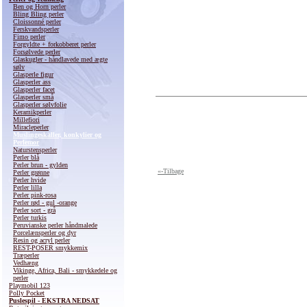
Ben og Horn perler
Bling Bling perler
Cloissonné perler
Ferskvandsperler
Fimo perler
Forgyldte + forkobberet perler
Forsølvede perler
Glaskugler - håndlavede med ægte
sølv
Glasperle figur
Glasperler ass
Glasperler facet
Glasperler små
Glasperler sølvfolie
Keramikperler
Millefiori
Miracleperler
Muslingeskaller, konkylier og
Perlemor
Naturstensperler
Perler blå
Perler brun - gylden
«-Tilbage
Perler grønne
Perler hvide
Perler lilla
Perler pink-rosa
Perler rød - gul -orange
Perler sort - grå
Perler turkis
Peruvianske perler håndmalede
Porcelænsperler og dyr
Resin og acryl perler
REST-POSER smykkemix
Træperler
Vedhæng
Vikinge, Africa, Bali - smykkedele og
perler
Playmobil 123
Polly Pocket
Puslespil - EKSTRA NEDSAT