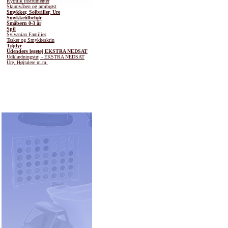
Rytmik instrumenter
Skumvåben og armbrøst
Smykker, Solbriller, Ure
Smykketilbehør
Småbørn 0-3 år
Spil
Sylvanian Families
Tasker og Smykkeskrin
Tøjdyr
Udendørs legetøj EKSTRA NEDSAT
Udklædningstøj - EKSTRA NEDSAT
Ure, Højtalere m.m.