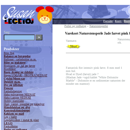
Forside
|
Kurv
|
Besti
Perler og vedhæng
»
Naturstensperler
Søg:
Varekort Naturstensperle Jade farvet pink 
Naturstens
Varenavn
stk.
Produkter
Brio Tog
Balance og bevægelse
Balloner - sæbebobler m.m.
Biler og traktorer
Bogstaver, ur, tal og farver
Fantastisk flot intensiv pink farve. 8 mm med 1
Bordteater
mm hul.
Borg, drager og riddere
Hvad er Dyed (farvet) jade ?
Bøger UDGÅR - EKSTRA NEDSAT
(Mashan Jade =også kaldet "White Dolomite
Cykler/Moon-car
Marble" - Dolomite er en sedimentær natursten der
Dukker m.m.
minder om marmor)
Dyr og tilbehør
Figurer
Fødselsdagstog
Haba gulvtæpper NEDSAT
Haba Lamper NEDSAT
Hobby materialer
Huer, vanter, regnslag og paraplyer
Hånddukker og -dyr
Konstruktionslegetøj
Køkken og mad
Leg i badet
Legetøjsvåben i metal & plast
LEGO
Papkufferter
Perler og vedhæng