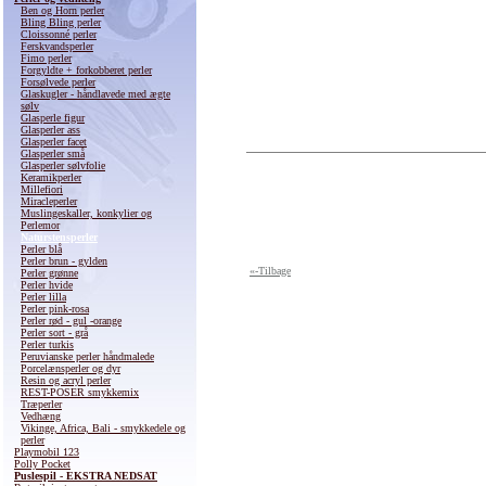
Ben og Horn perler
Bling Bling perler
Cloissonné perler
Ferskvandsperler
Fimo perler
Forgyldte + forkobberet perler
Forsølvede perler
Glaskugler - håndlavede med ægte
sølv
Glasperle figur
Glasperler ass
Glasperler facet
Glasperler små
Glasperler sølvfolie
Keramikperler
Millefiori
Miracleperler
Muslingeskaller, konkylier og
Perlemor
Naturstensperler
Perler blå
Perler brun - gylden
«-Tilbage
Perler grønne
Perler hvide
Perler lilla
Perler pink-rosa
Perler rød - gul -orange
Perler sort - grå
Perler turkis
Peruvianske perler håndmalede
Porcelænsperler og dyr
Resin og acryl perler
REST-POSER smykkemix
Træperler
Vedhæng
Vikinge, Africa, Bali - smykkedele og
perler
Playmobil 123
Polly Pocket
Puslespil - EKSTRA NEDSAT