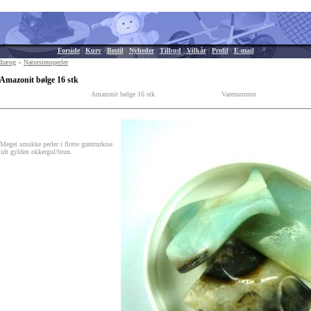
Forside
|
Kurv
|
Bestil
|
Nyheder
|
Tilbud
|
Vilkår
|
Profil
|
E-mail
edhæng
»
Naturstensperler
Amazonit bølge 16 stk
Amazonit bølge 16 stk
Varenummer
get smukke perler i flotte grønturkise
lidt gylden okkergul/brun.