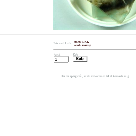
98,00 DKK
Pris ved
1
stk.
(excl. moms)
Antal
Køb
Har du spørgsmål, er du velkommen til at kontakte mig.