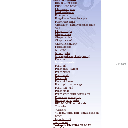
Ben og Horn perler
Bling Bling perler
Cloissonné perler
Ferskvandsperler
Fimo perler
Forgyldte + forkobberet perler
Forsølvede perler
Glaskugler - håndlavede med ægte
sølv
Glasperle figur
Glasperler ass
Glasperler facet
Glasperler små
Glasperler sølvfolie
Keramikperler
Millefiori
Miracleperler
Muslingeskaller, konkylier og
Perlemor
Naturstensperler
«-Tilbage
Perler blå
Perler brun - gylden
Perler grønne
Perler hvide
Perler lilla
Perler pink-rosa
Perler rød - gul -orange
Perler sort - grå
Perler turkis
Peruvianske perler håndmalede
Porcelænsperler og dyr
Resin og acryl perler
REST-POSER smykkemix
Træperler
Vedhæng
Vikinge, Africa, Bali - smykkedele og
perler
Playmobil 123
Polly Pocket
Puslespil - EKSTRA NEDSAT