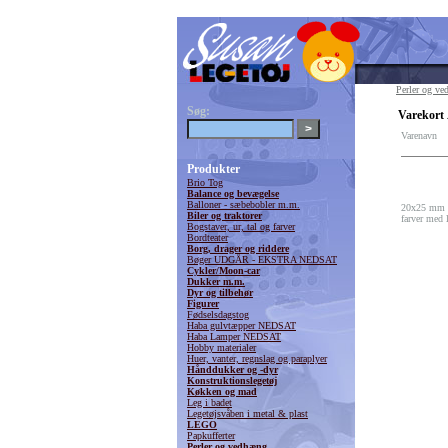
Perler og v
Søg:
Varekort 
Varenavn
Produkter
Brio Tog
Balance og bevægelse
Balloner - sæbebobler m.m.
20x25 mm Me
Biler og traktorer
farver med 
Bogstaver, ur, tal og farver
Bordteater
Borg, drager og riddere
Bøger UDGÅR - EKSTRA NEDSAT
Cykler/Moon-car
Dukker m.m.
Dyr og tilbehør
Figurer
Fødselsdagstog
Haba gulvtæpper NEDSAT
Haba Lamper NEDSAT
Hobby materialer
Huer, vanter, regnslag og paraplyer
Hånddukker og -dyr
Konstruktionslegetøj
Køkken og mad
Leg i badet
Legetøjsvåben i metal & plast
LEGO
Papkufferter
Perler og vedhæng