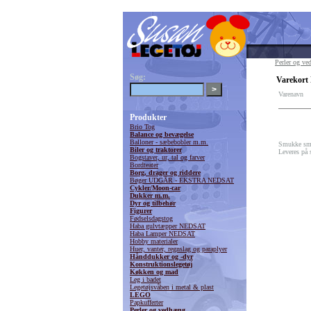
Perler og v
Søg:
Varekort 
Varenavn
Produkter
Brio Tog
Balance og bevægelse
Balloner - sæbebobler m.m.
Smukke små
Biler og traktorer
Leveres på 
Bogstaver, ur, tal og farver
Bordteater
Borg, drager og riddere
Bøger UDGÅR - EKSTRA NEDSAT
Cykler/Moon-car
Dukker m.m.
Dyr og tilbehør
Figurer
Fødselsdagstog
Haba gulvtæpper NEDSAT
Haba Lamper NEDSAT
Hobby materialer
Huer, vanter, regnslag og paraplyer
Hånddukker og -dyr
Konstruktionslegetøj
Køkken og mad
Leg i badet
Legetøjsvåben i metal & plast
LEGO
Papkufferter
Perler og vedhæng