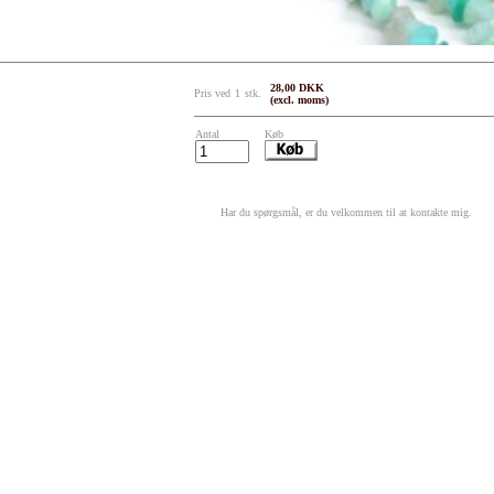
28,00 DKK
Pris ved
1
stk.
(excl. moms)
Antal
Køb
Har du spørgsmål, er du velkommen til at kontakte mig.