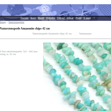
Forside
|
Kurv
|
Bestil
|
Nyheder
|
Tilbud
|
Vilkår
|
Profil
|
E-mail
edhæng
»
Naturstensperler
Naturstensperle Amazonite chips 42 cm
Naturstensperle Amazonite chips 42 cm
Varenummer
 fine naturstensperler. 3x5 - 4x6 mm.
streng ca. 42 cm.