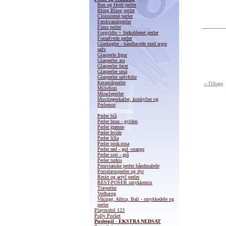
Ben og Horn perler
Bling Bling perler
Cloissonné perler
Ferskvandsperler
Fimo perler
Forgyldte + forkobberet perler
Forsølvede perler
Glaskugler - håndlavede med ægte
sølv
Glasperle figur
Glasperler ass
Glasperler facet
Glasperler små
Glasperler sølvfolie
Keramikperler
«-Tilbage
Millefiori
Miracleperler
Muslingeskaller, konkylier og
Perlemor
Naturstensperler
Perler blå
Perler brun - gylden
Perler grønne
Perler hvide
Perler lilla
Perler pink-rosa
Perler rød - gul -orange
Perler sort - grå
Perler turkis
Peruvianske perler håndmalede
Porcelænsperler og dyr
Resin og acryl perler
REST-POSER smykkemix
Træperler
Vedhæng
Vikinge, Africa, Bali - smykkedele og
perler
Playmobil 123
Polly Pocket
Puslespil - EKSTRA NEDSAT