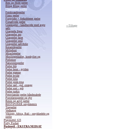
Ben og Horn perler
Bling Bling perler
Cloissonné perler
Ferskvandsperler
Fimo perler
Forgyldte + forkobberet perler
Forsølvede perler
Glaskugler - håndlavede med ægte
«-Tilbage
sølv
Glasperle figur
Glasperler ass
Glasperler facet
Glasperler små
Glasperler sølvfolie
Keramikperler
Millefiori
Miracleperler
Muslingeskaller, konkylier og
Perlemor
Naturstensperler
Perler blå
Perler brun - gylden
Perler grønne
Perler hvide
Perler lilla
Perler pink-rosa
Perler rød - gul -orange
Perler sort - grå
Perler turkis
Peruvianske perler håndmalede
Porcelænsperler og dyr
Resin og acryl perler
REST-POSER smykkemix
Træperler
Vedhæng
Vikinge, Africa, Bali - smykkedele og
perler
Playmobil 123
Polly Pocket
Puslespil - EKSTRA NEDSAT