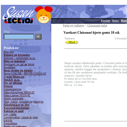
Forside
|
Kurv
|
Besti
Perler og vedhæng
»
Cloissonné perler
Søg:
Varekort Cloisonné hjerte grønt 10 stk
Varenavn
Cloisonné 
Produkter
Brio Tog
Balance og bevægelse
Balloner - sæbebobler m.m.
Biler og traktorer
Meget smukke håndlavede perler. Cloisonné perler er f
Bogstaver, ur, tal og farver
kinesisk teknik. Først påloddes en kobber eller messing
Bordteater
mønster, derefter lægges der emaljefarve i felterne. Em
Borg, drager og riddere
så den får den smukkeste emaljerede overflade. De fin
Bøger UDGÅR - EKSTRA NEDSAT
mønstre i smukke farver.
Cykler/Moon-car
Et hjerte på ca 12x10x6 mm.
Dukker m.m.
Leveres i pose med 10 stk.
Dyr og tilbehør
Hul ca. 1,5 mm.
Figurer
Fødselsdagstog
Haba gulvtæpper NEDSAT
Haba Lamper NEDSAT
Hobby materialer
Huer, vanter, regnslag og paraplyer
Hånddukker og -dyr
Konstruktionslegetøj
Køkken og mad
Leg i badet
Legetøjsvåben i metal & plast
LEGO
Papkufferter
Perler og vedhæng