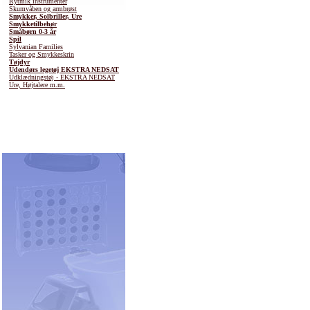
Rytmik instrumenter
Skumvåben og armbrøst
Smykker, Solbriller, Ure
Smykketilbehør
Småbørn 0-3 år
Spil
Sylvanian Families
Tasker og Smykkeskrin
Tøjdyr
Udendørs legetøj EKSTRA NEDSAT
Udklædningstøj - EKSTRA NEDSAT
Ure, Højtalere m.m.