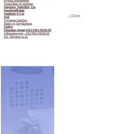
Rytmik instrumenter
Skumvåben og armbrøst
Smykker, Solbriller, Ure
Smykketilbehør
Småbørn 0-3 år
«-Tilbage
Spil
Sylvanian Families
Tasker og Smykkeskrin
Tøjdyr
Udendørs legetøj EKSTRA NEDSAT
Udklædningstøj - EKSTRA NEDSAT
Ure, Højtalere m.m.