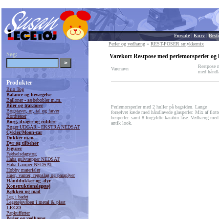
Forside
|
Kurv
|
Besti
Perler og vedhæng
»
REST-POSER smykkemix
Søg:
Varekort Restpose med perlemorsperler og 
Restpose 
Varenavn
med håndla
Produkter
Brio Tog
Balance og bevægelse
Balloner - sæbebobler m.m.
Biler og traktorer
Perlemorsperler med 2 huller på bagsiden. Lange
Bogstaver, ur, tal og farver
forsølvet kæde med håndlavede glasperler. Mix af flott
Bordteater
benperler. samt 8 forgyldte karabin låse. Vedhæng med
Borg, drager og riddere
antik look.
Bøger UDGÅR - EKSTRA NEDSAT
Cykler/Moon-car
Dukker m.m.
Dyr og tilbehør
Figurer
Fødselsdagstog
Haba gulvtæpper NEDSAT
Haba Lamper NEDSAT
Hobby materialer
Huer, vanter, regnslag og paraplyer
Hånddukker og -dyr
Konstruktionslegetøj
Køkken og mad
Leg i badet
Legetøjsvåben i metal & plast
LEGO
Papkufferter
Perler og vedhæng