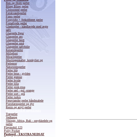
Ben og Horn perler
Bling Bling perler
Cloissonné perler
Ferskvandsperler
Fimo perler
Forgyldte + forkobberet perler
Forsølvede perler
Glaskugler - håndlavede med ægte
sølv
Glasperle figur
Glasperler ass
Glasperler facet
Glasperler små
Glasperler sølvfolie
Keramikperler
Millefiori
Miracleperler
Muslingeskaller, konkylier og
Perlemor
Naturstensperler
Perler blå
Perler brun - gylden
Perler grønne
Perler hvide
Perler lilla
Perler pink-rosa
Perler rød - gul -orange
Perler sort - grå
Perler turkis
Peruvianske perler håndmalede
Porcelænsperler og dyr
Resin og acryl perler
REST-POSER smykkemix
Træperler
Vedhæng
Vikinge, Africa, Bali - smykkedele og
perler
Playmobil 123
Polly Pocket
Puslespil - EKSTRA NEDSAT