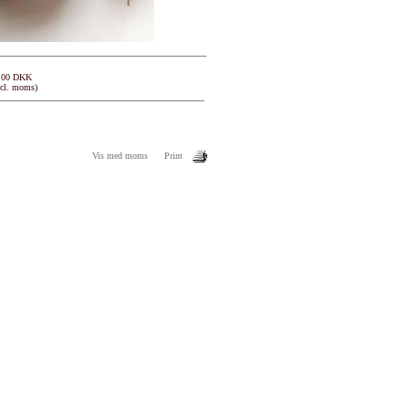
,00 DKK
xcl. moms)
Vis med moms
Print