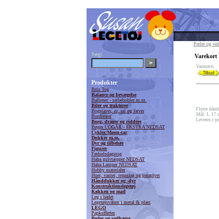
Perler og v
Søg:
Varekort 
Varenavn
Produkter
Brio Tog
Balance og bevægelse
Balloner - sæbebobler m.m.
Biler og traktorer
Flotte hånd
Bogstaver, ur, tal og farver
Mål: L 17
Bordteater
Leveres i p
Borg, drager og riddere
Bøger UDGÅR - EKSTRA NEDSAT
Cykler/Moon-car
Dukker m.m.
Dyr og tilbehør
Figurer
Fødselsdagstog
Haba gulvtæpper NEDSAT
Haba Lamper NEDSAT
Hobby materialer
Huer, vanter, regnslag og paraplyer
Hånddukker og -dyr
Konstruktionslegetøj
Køkken og mad
Leg i badet
Legetøjsvåben i metal & plast
LEGO
Papkufferter
Perler og vedhæng