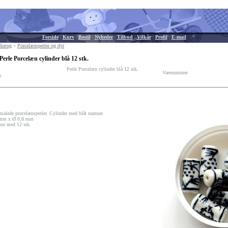
Forside
|
Kurv
|
Bestil
|
Nyheder
|
Tilbud
|
Vilkår
|
Profil
|
E-mail
edhæng
»
Porcelænsperler og dyr
Perle Porcelæn cylinder blå 12 stk.
Perle Porcelæn cylinder blå 12 stk.
Varenummer
malede porcelænsperler. Cylinder med blåt mønser.
 mm x Ø 0,8 mm
ose med 12 stk.