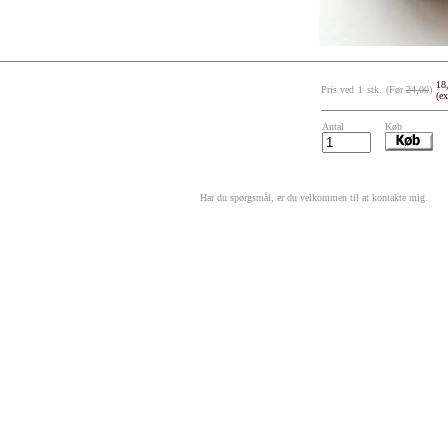
18
Pris ved
1
stk.
(Før
24,00
)
(e
Antal
Køb
Har du spørgsmål, er du velkommen til at kontakte mig.