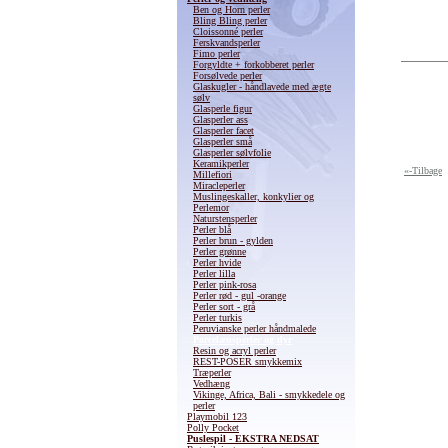
Ben og Horn perler
Bling Bling perler
Cloissonné perler
Ferskvandsperler
Fimo perler
Forgyldte + forkobberet perler
Forsølvede perler
Glaskugler - håndlavede med ægte
sølv
Glasperle figur
Glasperler ass
Glasperler facet
Glasperler små
Glasperler sølvfolie
Keramikperler
«-Tilbage
Millefiori
Miracleperler
Muslingeskaller, konkylier og
Perlemor
Naturstensperler
Perler blå
Perler brun - gylden
Perler grønne
Perler hvide
Perler lilla
Perler pink-rosa
Perler rød - gul -orange
Perler sort - grå
Perler turkis
Peruvianske perler håndmalede
Porcelænsperler og dyr
Resin og acryl perler
REST-POSER smykkemix
Træperler
Vedhæng
Vikinge, Africa, Bali - smykkedele og
perler
Playmobil 123
Polly Pocket
Puslespil - EKSTRA NEDSAT