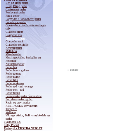
Ben og Horn perler
Bling Bling perler
Cloissonné perler
Ferskvandsperler
Fimo perler
Forgyldte + forkobberet perler
Forsølvede perler
Glaskugler - håndlavede med ægte
sølv
Glasperle figur
Glasperler ass
Glasperler facet
Glasperler små
Glasperler sølvfolie
Keramikperler
Millefiori
Miracleperler
Muslingeskaller, konkylier og
Perlemor
Naturstensperler
Perler blå
«-Tilbage
Perler brun - gylden
Perler grønne
Perler hvide
Perler lilla
Perler pink-rosa
Perler rød - gul -orange
Perler sort - grå
Perler turkis
Peruvianske perler håndmalede
Porcelænsperler og dyr
Resin og acryl perler
REST-POSER smykkemix
Træperler
Vedhæng
Vikinge, Africa, Bali - smykkedele og
perler
Playmobil 123
Polly Pocket
Puslespil - EKSTRA NEDSAT