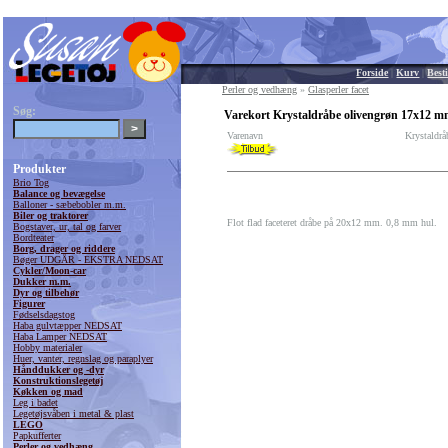
Forside
|
Kurv
|
Besti
Perler og vedhæng
»
Glasperler facet
Søg:
Varekort Krystaldråbe olivengrøn 17x12 m
Varenavn
Krystaldr
Produkter
Brio Tog
Balance og bevægelse
Balloner - sæbebobler m.m.
Biler og traktorer
Flot flad faceteret dråbe på 20x12 mm. 0,8 mm hul.
Bogstaver, ur, tal og farver
Bordteater
Borg, drager og riddere
Bøger UDGÅR - EKSTRA NEDSAT
Cykler/Moon-car
Dukker m.m.
Dyr og tilbehør
Figurer
Fødselsdagstog
Haba gulvtæpper NEDSAT
Haba Lamper NEDSAT
Hobby materialer
Huer, vanter, regnslag og paraplyer
Hånddukker og -dyr
Konstruktionslegetøj
Køkken og mad
Leg i badet
Legetøjsvåben i metal & plast
LEGO
Papkufferter
Perler og vedhæng