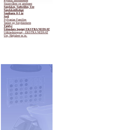
Rytmik instrumenter
Skumvåben og armbrøst
Smykker, Solbriller, Ure
Smykketilbehør
Småbørn 0-3 år
Spil
Sylvanian Families
Tasker og Smykkeskrin
Tøjdyr
Udendørs legetøj EKSTRA NEDSAT
Udklædningstøj - EKSTRA NEDSAT
Ure, Højtalere m.m.