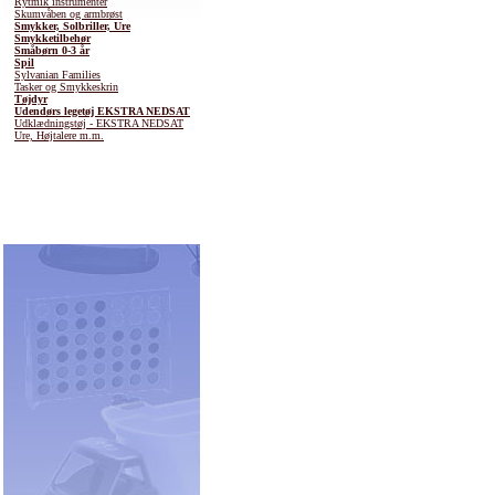
Rytmik instrumenter
Skumvåben og armbrøst
Smykker, Solbriller, Ure
Smykketilbehør
Småbørn 0-3 år
Spil
Sylvanian Families
Tasker og Smykkeskrin
Tøjdyr
Udendørs legetøj EKSTRA NEDSAT
Udklædningstøj - EKSTRA NEDSAT
Ure, Højtalere m.m.