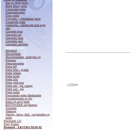
Ben og Horn perler
Bling Bling perler
Cloissonné perler
Ferskvandsperler
Fimo perler
Forgyldte + forkobberet perler
Forsølvede perler
Glaskugler - håndlavede med ægte
sølv
Glasperle figur
Glasperler ass
Glasperler facet
Glasperler små
Glasperler sølvfolie
Keramikperler
Millefiori
Miracleperler
Muslingeskaller, konkylier og
Perlemor
Naturstensperler
Perler blå
Perler brun - gylden
Perler grønne
Perler hvide
Perler lilla
Perler pink-rosa
«-Tilbage
Perler rød - gul -orange
Perler sort - grå
Perler turkis
Peruvianske perler håndmalede
Porcelænsperler og dyr
Resin og acryl perler
REST-POSER smykkemix
Træperler
Vedhæng
Vikinge, Africa, Bali - smykkedele og
perler
Playmobil 123
Polly Pocket
Puslespil - EKSTRA NEDSAT