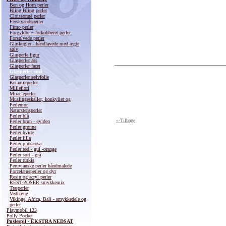
Ben og Horn perler
Bling Bling perler
Cloissonné perler
Ferskvandsperler
Fimo perler
Forgyldte + forkobberet perler
Forsølvede perler
Glaskugler - håndlavede med ægte
sølv
Glasperle figur
Glasperler ass
Glasperler facet
Glasperler små
Glasperler sølvfolie
Keramikperler
Millefiori
Miracleperler
Muslingeskaller, konkylier og
Perlemor
Naturstensperler
Perler blå
«-Tilbage
Perler brun - gylden
Perler grønne
Perler hvide
Perler lilla
Perler pink-rosa
Perler rød - gul -orange
Perler sort - grå
Perler turkis
Peruvianske perler håndmalede
Porcelænsperler og dyr
Resin og acryl perler
REST-POSER smykkemix
Træperler
Vedhæng
Vikinge, Africa, Bali - smykkedele og
perler
Playmobil 123
Polly Pocket
Puslespil - EKSTRA NEDSAT