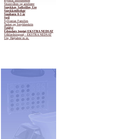
Rytmik instrumenter
Skumvåben og armbrøst
Smykker, Solbriller, Ure
Smykketilbehør
Småbørn 0-3 år
Spil
Sylvanian Families
Tasker og Smykkeskrin
Tøjdyr
Udendørs legetøj EKSTRA NEDSAT
Udklædningstøj - EKSTRA NEDSAT
Ure, Højtalere m.m.