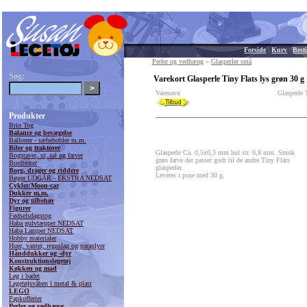
Forside
|
Kurv
|
Besti
Perler og vedhæng
»
Glasperler små
Søg:
Varekort Glasperle Tiny Flats lys grøn 30 g
Varenavn
Glasperle 
Produkter
Brio Tog
Balance og bevægelse
Balloner - sæbebobler m.m.
Biler og traktorer
Glasperle Ca. 0,5x0,3 mm hul str. 0,8 mm. Smuk
Bogstaver, ur, tal og farver
grøn farve der passer godt til de andre Tiny Flats
Bordteater
glasperler.
Borg, drager og riddere
Leveres i pose med 30 g.
Bøger UDGÅR - EKSTRA NEDSAT
Cykler/Moon-car
Dukker m.m.
Dyr og tilbehør
Figurer
Fødselsdagstog
Haba gulvtæpper NEDSAT
Haba Lamper NEDSAT
Hobby materialer
Huer, vanter, regnslag og paraplyer
Hånddukker og -dyr
Konstruktionslegetøj
Køkken og mad
Leg i badet
Legetøjsvåben i metal & plast
LEGO
Papkufferter
Perler og vedhæng