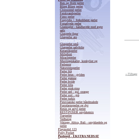
Ben og Horn perler
Bling Bling perler
Cloissonné perler
Ferskvandsperler
Fimo perler
Forgyldte + forkobberet perler
Forsølvede perler
Glaskugler - håndlavede med ægte
sølv
Glasperle figur
Glasperler ass
Glasperler facet
Glasperler små
Glasperler sølvfolie
Keramikperler
Millefiori
Miracleperler
Muslingeskaller, konkylier og
Perlemor
Naturstensperler
Perler blå
«-Tilbage
Perler brun - gylden
Perler grønne
Perler hvide
Perler lilla
Perler pink-rosa
Perler rød - gul -orange
Perler sort - grå
Perler turkis
Peruvianske perler håndmalede
Porcelænsperler og dyr
Resin og acryl perler
REST-POSER smykkemix
Træperler
Vedhæng
Vikinge, Africa, Bali - smykkedele og
perler
Playmobil 123
Polly Pocket
Puslespil - EKSTRA NEDSAT