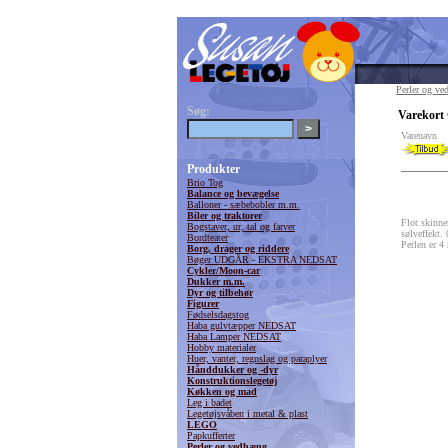
Perler og v
Søg:
Varekort 
Varenavn
Produkter
Brio Tog
Balance og bevægelse
Balloner - sæbebobler m.m.
Biler og traktorer
Flot skinnen
Bogstaver, ur, tal og farver
sølveffekt.
Bordteater
Perlen er 
Borg, drager og riddere
Bøger UDGÅR - EKSTRA NEDSAT
Cykler/Moon-car
Dukker m.m.
Dyr og tilbehør
Figurer
Fødselsdagstog
Haba gulvtæpper NEDSAT
Haba Lamper NEDSAT
Hobby materialer
Huer, vanter, regnslag og paraplyer
Hånddukker og -dyr
Konstruktionslegetøj
Køkken og mad
Leg i badet
Legetøjsvåben i metal & plast
LEGO
Papkufferter
Perler og vedhæng