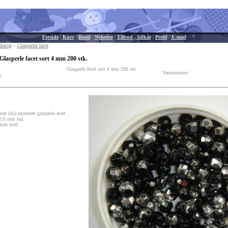
Forside
|
Kurv
|
Bestil
|
Nyheder
|
Tilbud
|
Vilkår
|
Profil
|
E-mail
edhæng
»
Glasperler facet
Glasperle facet sort 4 mm 200 stk.
Glasperle facet sort 4 mm 200 stk.
Varenummer
de lilla facetteret glasperle med
 0,6 mm hul.
4 mm med