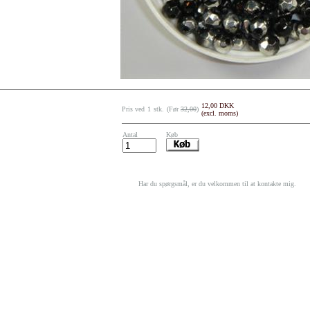
12,00 DKK
Pris ved
1
stk.
(Før
32,00
)
(excl. moms)
Antal
Køb
Har du spørgsmål, er du velkommen til at kontakte mig.