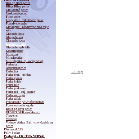
Ben og Horn perler
Bling Bling perler
Cloissonné perler
Ferskvandsperler
Fimo perler
Forgyldte + forkobberet perler
Forsølvede perler
Glaskugler - håndlavede med ægte
sølv
Glasperle figur
Glasperler ass
Glasperler facet
Glasperler små
Glasperler sølvfolie
Keramikperler
Millefiori
Miracleperler
Muslingeskaller, konkylier og
Perlemor
Naturstensperler
Perler blå
«-Tilbage
Perler brun - gylden
Perler grønne
Perler hvide
Perler lilla
Perler pink-rosa
Perler rød - gul -orange
Perler sort - grå
Perler turkis
Peruvianske perler håndmalede
Porcelænsperler og dyr
Resin og acryl perler
REST-POSER smykkemix
Træperler
Vedhæng
Vikinge, Africa, Bali - smykkedele og
perler
Playmobil 123
Polly Pocket
Puslespil - EKSTRA NEDSAT