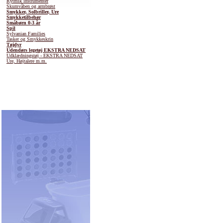
Rytmik instrumenter
Skumvåben og armbrøst
Smykker, Solbriller, Ure
Smykketilbehør
Småbørn 0-3 år
Spil
Sylvanian Families
Tasker og Smykkeskrin
Tøjdyr
Udendørs legetøj EKSTRA NEDSAT
Udklædningstøj - EKSTRA NEDSAT
Ure, Højtalere m.m.