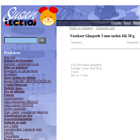
Forside
|
Kurv
|
Besti
Perler og vedhæng
»
Glasperler små
Søg:
Varekort Glasperle 3 mm turkis blå 50 g
Varenavn
Glasperle 
Produkter
Brio Tog
Balance og bevægelse
Balloner - sæbebobler m.m.
Fin lille turkis glasperle.
Biler og traktorer
Leveres i pose med 50 g.
Bogstaver, ur, tal og farver
3 mm
Bordteater
hul ca. 1 mm
Borg, drager og riddere
Bøger UDGÅR - EKSTRA NEDSAT
Cykler/Moon-car
Dukker m.m.
Dyr og tilbehør
Figurer
Fødselsdagstog
Haba gulvtæpper NEDSAT
Haba Lamper NEDSAT
Hobby materialer
Huer, vanter, regnslag og paraplyer
Hånddukker og -dyr
Konstruktionslegetøj
Køkken og mad
Leg i badet
Legetøjsvåben i metal & plast
LEGO
Papkufferter
Perler og vedhæng