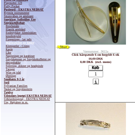
Playmobil 123
Polly Pocket
Puslespil - EKSTRA NEDSAT
Rytmik instrumenter
Skumvåben og armbrøst
Smykker, Solbriller, Ure
Smykketilbehør
Brochenåle
Elastik armbånd
Endestykker -klemlukker-
knudeskjuler
Fingerringe - lav selv
Hårspænder og bøjler
Klemperler - Crimp
Kæde
Varenummer: 9615a
Låse
Click hårspænde 6 cm forgyldt 6 stk
Nøgleringe og karabiner
16,00 DKK
Smykkeposer og Smykkekufferter og
8,00 DKK (excl. moms)
designbakke
Splitring, øskner og headpinde
Tænger
Wire og tråd
Øreringe
Småbørn 0-3 år
Spil
Sylvanian Families
Tasker og Smykkeskrin
Tøjdyr
Udendørs legetøj EKSTRA NEDSAT
Udklædningstøj - EKSTRA NEDSAT
Ure, Højtalere m.m.