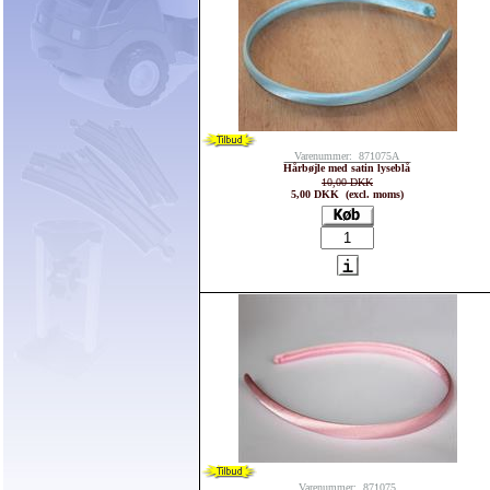
Varenummer: 871075A
Hårbøjle med satin lyseblå
10,00 DKK
5,00 DKK (excl. moms)
Varenummer: 871075