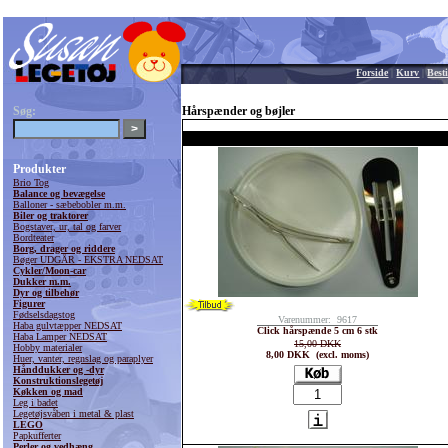
Forside
|
Kurv
|
Besti
Søg:
Hårspænder og bøjler
Produkter
Brio Tog
Balance og bevægelse
Balloner - sæbebobler m.m.
Biler og traktorer
Bogstaver, ur, tal og farver
Bordteater
Borg, drager og riddere
Bøger UDGÅR - EKSTRA NEDSAT
Cykler/Moon-car
Dukker m.m.
Dyr og tilbehør
Figurer
Fødselsdagstog
Varenummer: 9617
Haba gulvtæpper NEDSAT
Click hårspænde 5 cm 6 stk
Haba Lamper NEDSAT
15,00 DKK
Hobby materialer
8,00 DKK (excl. moms)
Huer, vanter, regnslag og paraplyer
Hånddukker og -dyr
Konstruktionslegetøj
Køkken og mad
Leg i badet
Legetøjsvåben i metal & plast
LEGO
Papkufferter
Perler og vedhæng