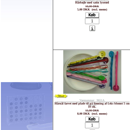
Hårbøjle med satin lyserød
10,00 DKK
5,00 DKK (excl. moms)
Varenummer: 9651A
Hårnål farvet med plade til på limning af f.eks blomst 5 cm
10 stk.
15,00 DKK
8,00 DKK (excl. moms)