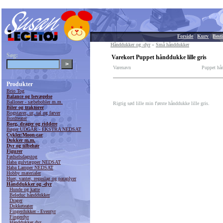
Forside
|
Kurv
|
Besti
Hånddukker og -dyr
»
Små hånddukker
Søg:
Varekort Puppet hånddukke lille gris
Varenavn
Puppet hån
Produkter
Brio Tog
Balance og bevægelse
Balloner - sæbebobler m.m.
Rigtig sød lille min f'ørste hånddukke lille gris.
Biler og traktorer
Bogstaver, ur, tal og farver
Bordteater
Borg, drager og riddere
Bøger UDGÅR - EKSTRA NEDSAT
Cykler/Moon-car
Dukker m.m.
Dyr og tilbehør
Figurer
Fødselsdagstog
Haba gulvtæpper NEDSAT
Haba Lamper NEDSAT
Hobby materialer
Huer, vanter, regnslag og paraplyer
Hånddukker og -dyr
Hunde og katte
Beleduc hånddukker
Drager
Dukketeater
Fingerdukker - Eventyr
Fingerdyr
Hånddukker dyr