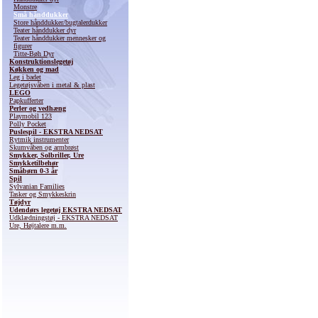
Monstre
Små hånddukker
Store hånddukker/bugtalerdukker
Teater hånddukker dyr
Teater hånddukker mennesker og
figurer
Titte-Bøh Dyr
Konstruktionslegetøj
Køkken og mad
Leg i badet
Legetøjsvåben i metal & plast
LEGO
Papkufferter
Perler og vedhæng
Playmobil 123
Polly Pocket
Puslespil - EKSTRA NEDSAT
Rytmik instrumenter
Skumvåben og armbrøst
Smykker, Solbriller, Ure
Smykketilbehør
Småbørn 0-3 år
Spil
Sylvanian Families
Tasker og Smykkeskrin
Tøjdyr
Udendørs legetøj EKSTRA NEDSAT
Udklædningstøj - EKSTRA NEDSAT
Ure, Højtalere m.m.