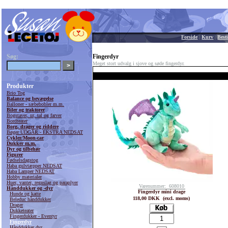
Forside
|
Kurv
|
Besti
Søg:
Fingerdyr
Meget stort udvalg i sjove og søde fingerdyr.
Produkter
Brio Tog
Balance og bevægelse
Balloner - sæbebobler m.m.
Biler og traktorer
Bogstaver, ur, tal og farver
Bordteater
Borg, drager og riddere
Bøger UDGÅR - EKSTRA NEDSAT
Cykler/Moon-car
Dukker m.m.
Dyr og tilbehør
Figurer
Fødselsdagstog
Haba gulvtæpper NEDSAT
Haba Lamper NEDSAT
Hobby materialer
Huer, vanter, regnslag og paraplyer
Varenummer: 608010
Hånddukker og -dyr
Fingerdyr mini drage
Hunde og katte
118,00 DKK (excl. moms)
Beleduc hånddukker
Drager
Dukketeater
Fingerdukker - Eventyr
Fingerdyr
Hånddukker dyr