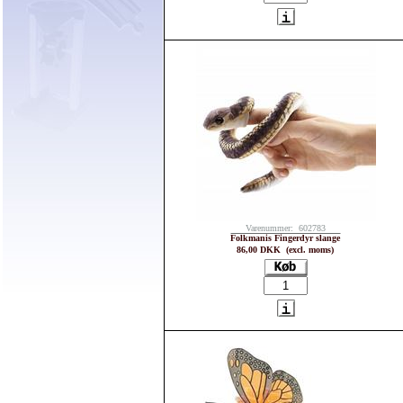
Varenummer: 602783
Folkmanis Fingerdyr slange
86,00 DKK (excl. moms)