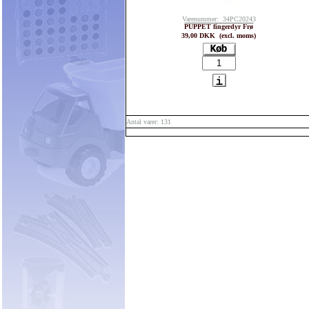
Varenummer: 34PC20243
PUPPET fingerdyr Frø
39,00 DKK (excl. moms)
Antal varer: 131