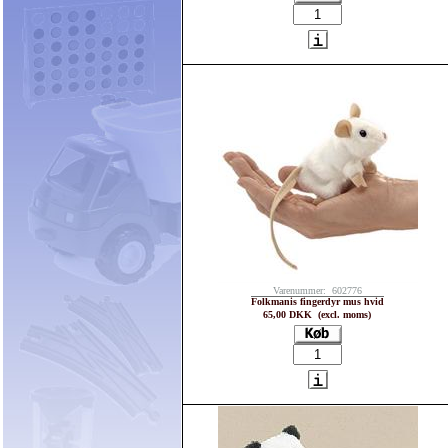
Varenummer: 602776
Folkmanis fingerdyr mus hvid
65,00 DKK (excl. moms)