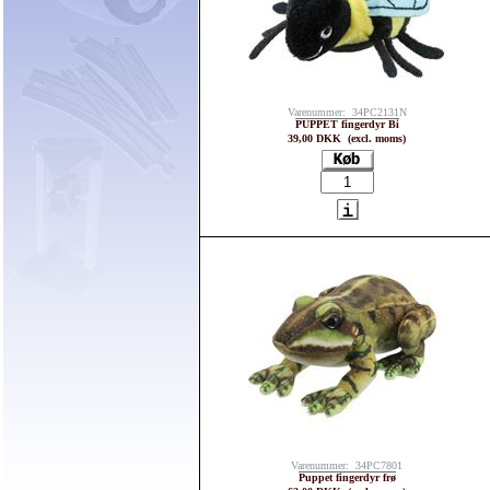
Varenummer: 34PC2131N
PUPPET fingerdyr Bi
39,00 DKK (excl. moms)
Varenummer: 34PC7801
Puppet fingerdyr frø