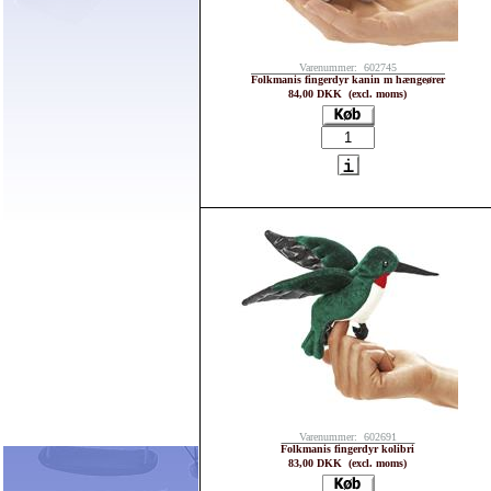
Varenummer: 602745
Folkmanis fingerdyr kanin m hængeører
84,00 DKK (excl. moms)
Varenummer: 602691
Folkmanis fingerdyr kolibri
83,00 DKK (excl. moms)