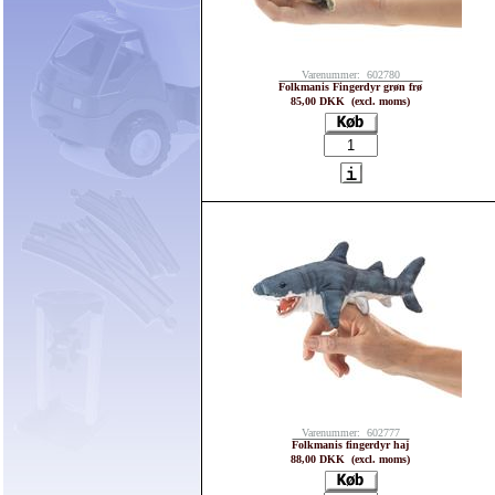
Varenummer: 602780
Folkmanis Fingerdyr grøn frø
85,00 DKK (excl. moms)
Varenummer: 602777
Folkmanis fingerdyr haj
88,00 DKK (excl. moms)