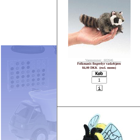
Varenummer: 602646
Folkmanis fingerdyr vaskebjørn
84,00 DKK (excl. moms)