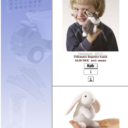
Varenummer: 602727
Folkmanis fingerdyr kanin
84,00 DKK (excl. moms)