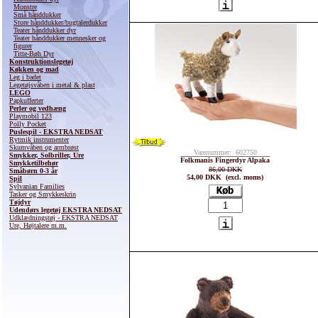
Monstre
Små hånddukker
Store hånddukker/bugtalerdukker
Teater hånddukker dyr
Teater hånddukker mennesker og
figurer
Titte-Bøh Dyr
Konstruktionslegetøj
Køkken og mad
Leg i badet
Legetøjsvåben i metal & plast
LEGO
Papkufferter
Perler og vedhæng
Playmobil 123
Polly Pocket
Puslespil - EKSTRA NEDSAT
Rytmik instrumenter
Skumvåben og armbrøst
Varenummer: 602750
Smykker, Solbriller, Ure
Folkmanis Fingerdyr Alpaka
Smykketilbehør
86,00 DKK
Småbørn 0-3 år
54,00 DKK (excl. moms)
Spil
Sylvanian Families
Tasker og Smykkeskrin
Tøjdyr
Udendørs legetøj EKSTRA NEDSAT
Udklædningstøj - EKSTRA NEDSAT
Ure, Højtalere m.m.