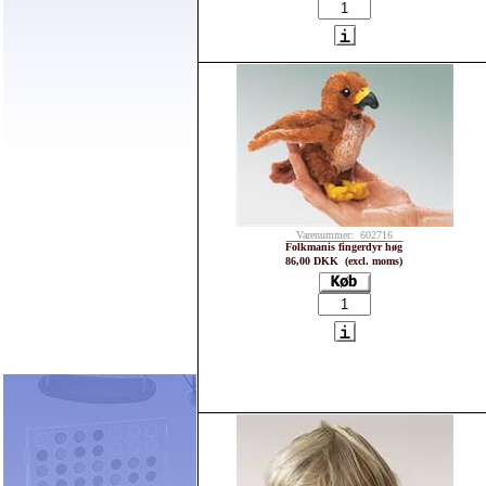
Varenummer: 602716
Folkmanis fingerdyr høg
86,00 DKK (excl. moms)