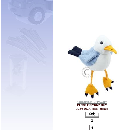
Varenummer: 34PC2210
Puppet Fingerdyr Måge
39,00 DKK (excl. moms)