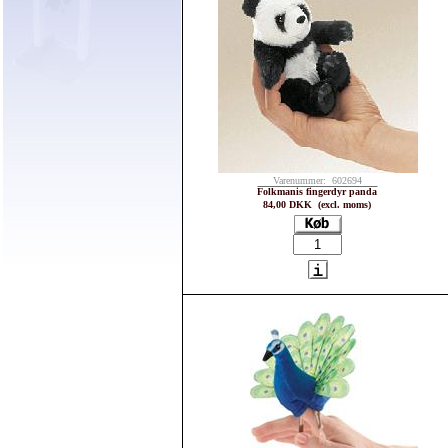
Varenummer: 602694
Folkmanis fingerdyr panda
84,00 DKK (excl. moms)