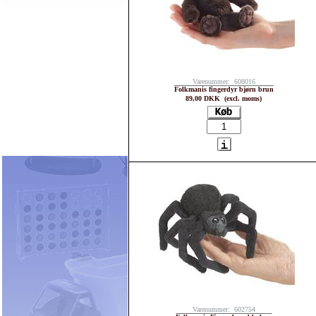
Varenummer: 608016
Folkmanis fingerdyr bjørn brun
89,00 DKK (excl. moms)
Varenummer: 602754