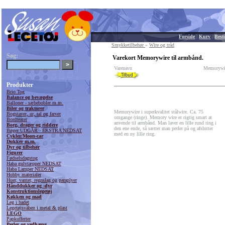
Forside
|
Kurv
|
Besti
Smykketilbehør
»
Wire og tråd
Søg:
Varekort Memorywire til armbånd.
Varenavn
Memorywir
Produkter
Brio Tog
Balance og bevægelse
Balloner - sæbebobler m.m.
Biler og traktorer
Memorywire i superkvalitet stålwire. Ca. 75
Bogstaver, ur, tal og farver
omgange (ringe). Memory wire er rigtig smart at
Bordteater
anvende til armbånd. Man laver en lille rund ring i
Borg, drager og riddere
den ene ende, så sætter man perler på og afslutter
Bøger UDGÅR - EKSTRA NEDSAT
med en ny lille ring.
Cykler/Moon-car
Dukker m.m.
Dyr og tilbehør
Figurer
Fødselsdagstog
Haba gulvtæpper NEDSAT
Haba Lamper NEDSAT
Hobby materialer
Huer, vanter, regnslag og paraplyer
Hånddukker og -dyr
Konstruktionslegetøj
Køkken og mad
Leg i badet
Legetøjsvåben i metal & plast
LEGO
Papkufferter
Perler og vedhæng