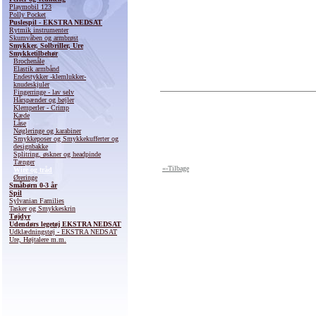
Playmobil 123
Polly Pocket
Puslespil - EKSTRA NEDSAT
Rytmik instrumenter
Skumvåben og armbrøst
Smykker, Solbriller, Ure
Smykketilbehør
Brochenåle
Elastik armbånd
Endestykker -klemlukker-
knudeskjuler
Fingerringe - lav selv
Hårspænder og bøjler
Klemperler - Crimp
Kæde
Låse
Nøgleringe og karabiner
Smykkeposer og Smykkekufferter og
designbakke
Splitring, øskner og headpinde
Tænger
«-Tilbage
Wire og tråd
Øreringe
Småbørn 0-3 år
Spil
Sylvanian Families
Tasker og Smykkeskrin
Tøjdyr
Udendørs legetøj EKSTRA NEDSAT
Udklædningstøj - EKSTRA NEDSAT
Ure, Højtalere m.m.