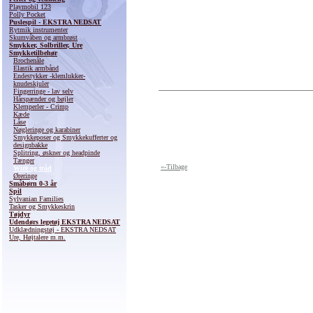
Playmobil 123
Polly Pocket
Puslespil - EKSTRA NEDSAT
Rytmik instrumenter
Skumvåben og armbrøst
Smykker, Solbriller, Ure
Smykketilbehør
Brochenåle
Elastik armbånd
Endestykker -klemlukker-
knudeskjuler
Fingerringe - lav selv
Hårspænder og bøjler
Klemperler - Crimp
Kæde
Låse
Nøgleringe og karabiner
Smykkeposer og Smykkekufferter og
designbakke
Splitring, øskner og headpinde
Tænger
«-Tilbage
Wire og tråd
Øreringe
Småbørn 0-3 år
Spil
Sylvanian Families
Tasker og Smykkeskrin
Tøjdyr
Udendørs legetøj EKSTRA NEDSAT
Udklædningstøj - EKSTRA NEDSAT
Ure, Højtalere m.m.