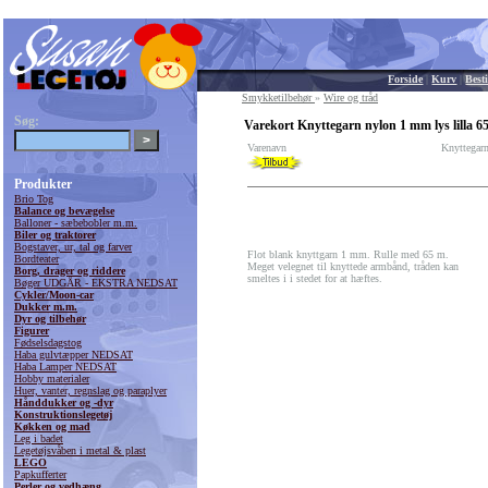
Forside
|
Kurv
|
Besti
Smykketilbehør
»
Wire og tråd
Søg:
Varekort Knyttegarn nylon 1 mm lys lilla 6
Varenavn
Knyttegarn
Produkter
Brio Tog
Balance og bevægelse
Balloner - sæbebobler m.m.
Biler og traktorer
Bogstaver, ur, tal og farver
Flot blank knyttgarn 1 mm. Rulle med 65 m.
Bordteater
Meget velegnet til knyttede armbånd, tråden kan
Borg, drager og riddere
smeltes i i stedet for at hæftes.
Bøger UDGÅR - EKSTRA NEDSAT
Cykler/Moon-car
Dukker m.m.
Dyr og tilbehør
Figurer
Fødselsdagstog
Haba gulvtæpper NEDSAT
Haba Lamper NEDSAT
Hobby materialer
Huer, vanter, regnslag og paraplyer
Hånddukker og -dyr
Konstruktionslegetøj
Køkken og mad
Leg i badet
Legetøjsvåben i metal & plast
LEGO
Papkufferter
Perler og vedhæng