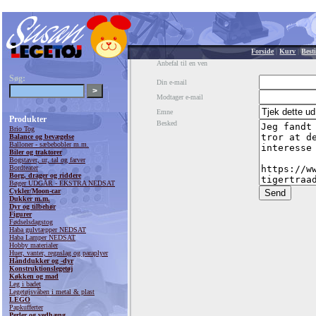
Forside
|
Kurv
|
Besti
Anbefal til en ven
Søg:
Din e-mail
Modtager e-mail
Emne
Produkter
Besked
Brio Tog
Balance og bevægelse
Balloner - sæbebobler m.m.
Biler og traktorer
Bogstaver, ur, tal og farver
Bordteater
Borg, drager og riddere
Bøger UDGÅR - EKSTRA NEDSAT
Cykler/Moon-car
Dukker m.m.
Dyr og tilbehør
Figurer
Fødselsdagstog
Haba gulvtæpper NEDSAT
Haba Lamper NEDSAT
Hobby materialer
Huer, vanter, regnslag og paraplyer
Hånddukker og -dyr
Konstruktionslegetøj
Køkken og mad
Leg i badet
Legetøjsvåben i metal & plast
LEGO
Papkufferter
Perler og vedhæng