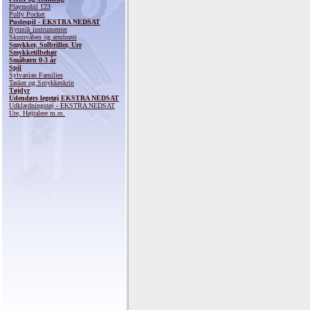
Playmobil 123
Polly Pocket
Puslespil - EKSTRA NEDSAT
Rytmik instrumenter
Skumvåben og armbrøst
Smykker, Solbriller, Ure
Smykketilbehør
Småbørn 0-3 år
Spil
Sylvanian Families
Tasker og Smykkeskrin
Tøjdyr
Udendørs legetøj EKSTRA NEDSAT
Udklædningstøj - EKSTRA NEDSAT
Ure, Højtalere m.m.