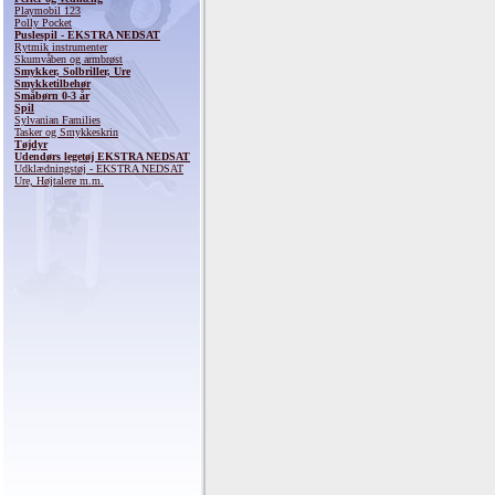
Playmobil 123
Polly Pocket
Puslespil - EKSTRA NEDSAT
Rytmik instrumenter
Skumvåben og armbrøst
Smykker, Solbriller, Ure
Smykketilbehør
Småbørn 0-3 år
Spil
Sylvanian Families
Tasker og Smykkeskrin
Tøjdyr
Udendørs legetøj EKSTRA NEDSAT
Udklædningstøj - EKSTRA NEDSAT
Ure, Højtalere m.m.