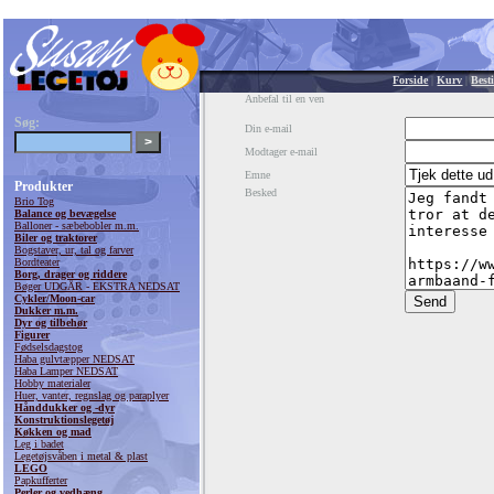
Forside
|
Kurv
|
Besti
Anbefal til en ven
Søg:
Din e-mail
Modtager e-mail
Emne
Produkter
Besked
Brio Tog
Balance og bevægelse
Balloner - sæbebobler m.m.
Biler og traktorer
Bogstaver, ur, tal og farver
Bordteater
Borg, drager og riddere
Bøger UDGÅR - EKSTRA NEDSAT
Cykler/Moon-car
Dukker m.m.
Dyr og tilbehør
Figurer
Fødselsdagstog
Haba gulvtæpper NEDSAT
Haba Lamper NEDSAT
Hobby materialer
Huer, vanter, regnslag og paraplyer
Hånddukker og -dyr
Konstruktionslegetøj
Køkken og mad
Leg i badet
Legetøjsvåben i metal & plast
LEGO
Papkufferter
Perler og vedhæng