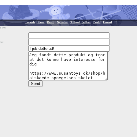
Forside
|
Kurv
|
Bestil
|
Nyheder
|
Tilbud
|
Vilkår
|
Profil
|
E-mail
n ven
mail