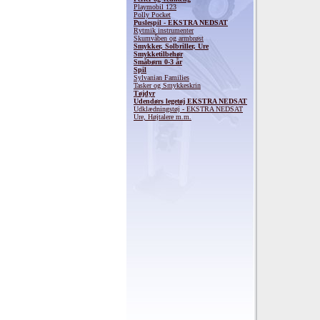
Playmobil 123
Polly Pocket
Puslespil - EKSTRA NEDSAT
Rytmik instrumenter
Skumvåben og armbrøst
Smykker, Solbriller, Ure
Smykketilbehør
Småbørn 0-3 år
Spil
Sylvanian Families
Tasker og Smykkeskrin
Tøjdyr
Udendørs legetøj EKSTRA NEDSAT
Udklædningstøj - EKSTRA NEDSAT
Ure, Højtalere m.m.