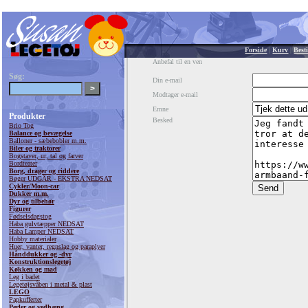
Forside
|
Kurv
|
Besti
Anbefal til en ven
Søg:
Din e-mail
Modtager e-mail
Emne
Produkter
Besked
Brio Tog
Balance og bevægelse
Balloner - sæbebobler m.m.
Biler og traktorer
Bogstaver, ur, tal og farver
Bordteater
Borg, drager og riddere
Bøger UDGÅR - EKSTRA NEDSAT
Cykler/Moon-car
Dukker m.m.
Dyr og tilbehør
Figurer
Fødselsdagstog
Haba gulvtæpper NEDSAT
Haba Lamper NEDSAT
Hobby materialer
Huer, vanter, regnslag og paraplyer
Hånddukker og -dyr
Konstruktionslegetøj
Køkken og mad
Leg i badet
Legetøjsvåben i metal & plast
LEGO
Papkufferter
Perler og vedhæng