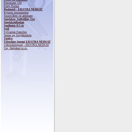
Playmobil 123
Polly Pocket
Puslespil - EKSTRA NEDSAT
Rytmik instrumenter
Skumvåben og armbrøst
Smykker, Solbriller, Ure
Smykketilbehør
Småbørn 0-3 år
Spil
Sylvanian Families
Tasker og Smykkeskrin
Tøjdyr
Udendørs legetøj EKSTRA NEDSAT
Udklædningstøj - EKSTRA NEDSAT
Ure, Højtalere m.m.