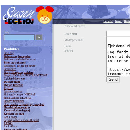
Forside
|
Kurv
|
Besti
Anbefal til en ven
Søg:
Din e-mail
Modtager e-mail
Emne
Produkter
Besked
Brio Tog
Balance og bevægelse
Balloner - sæbebobler m.m.
Biler og traktorer
Bogstaver, ur, tal og farver
Bordteater
Borg, drager og riddere
Bøger UDGÅR - EKSTRA NEDSAT
Cykler/Moon-car
Dukker m.m.
Dyr og tilbehør
Figurer
Fødselsdagstog
Haba gulvtæpper NEDSAT
Haba Lamper NEDSAT
Hobby materialer
Huer, vanter, regnslag og paraplyer
Hånddukker og -dyr
Konstruktionslegetøj
Køkken og mad
Leg i badet
Legetøjsvåben i metal & plast
LEGO
Papkufferter
Perler og vedhæng