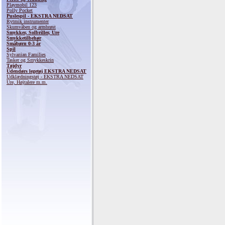
Playmobil 123
Polly Pocket
Puslespil - EKSTRA NEDSAT
Rytmik instrumenter
Skumvåben og armbrøst
Smykker, Solbriller, Ure
Smykketilbehør
Småbørn 0-3 år
Spil
Sylvanian Families
Tasker og Smykkeskrin
Tøjdyr
Udendørs legetøj EKSTRA NEDSAT
Udklædningstøj - EKSTRA NEDSAT
Ure, Højtalere m.m.