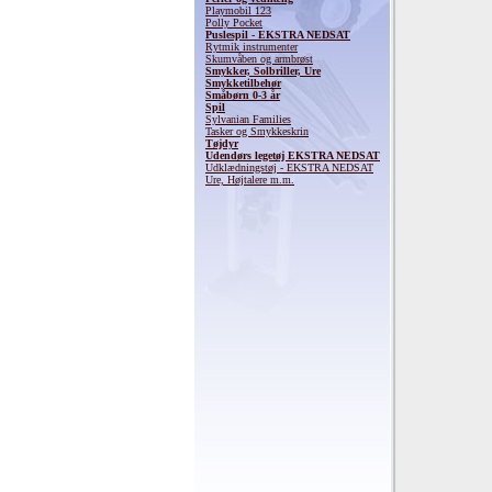
Playmobil 123
Polly Pocket
Puslespil - EKSTRA NEDSAT
Rytmik instrumenter
Skumvåben og armbrøst
Smykker, Solbriller, Ure
Smykketilbehør
Småbørn 0-3 år
Spil
Sylvanian Families
Tasker og Smykkeskrin
Tøjdyr
Udendørs legetøj EKSTRA NEDSAT
Udklædningstøj - EKSTRA NEDSAT
Ure, Højtalere m.m.