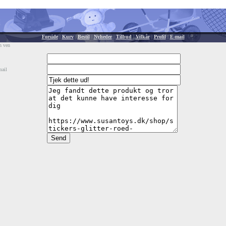
Forside
|
Kurv
|
Bestil
|
Nyheder
|
Tilbud
|
Vilkår
|
Profil
|
E-mail
n ven
mail