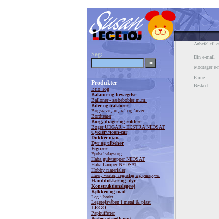
Anbefal til e
Søg:
Din e-mail
Modtager e-
Emne
Produkter
Besked
Brio Tog
Balance og bevægelse
Balloner - sæbebobler m.m.
Biler og traktorer
Bogstaver, ur, tal og farver
Bordteater
Borg, drager og riddere
Bøger UDGÅR - EKSTRA NEDSAT
Cykler/Moon-car
Dukker m.m.
Dyr og tilbehør
Figurer
Fødselsdagstog
Haba gulvtæpper NEDSAT
Haba Lamper NEDSAT
Hobby materialer
Huer, vanter, regnslag og paraplyer
Hånddukker og -dyr
Konstruktionslegetøj
Køkken og mad
Leg i badet
Legetøjsvåben i metal & plast
LEGO
Papkufferter
Perler og vedhæng