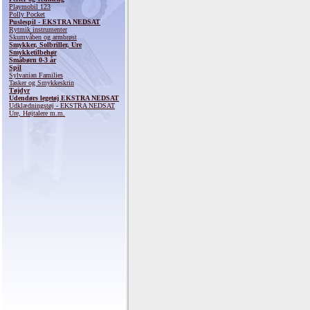
Playmobil 123
Polly Pocket
Puslespil - EKSTRA NEDSAT
Rytmik instrumenter
Skumvåben og armbrøst
Smykker, Solbriller, Ure
Smykketilbehør
Småbørn 0-3 år
Spil
Sylvanian Families
Tasker og Smykkeskrin
Tøjdyr
Udendørs legetøj EKSTRA NEDSAT
Udklædningstøj - EKSTRA NEDSAT
Ure, Højtalere m.m.