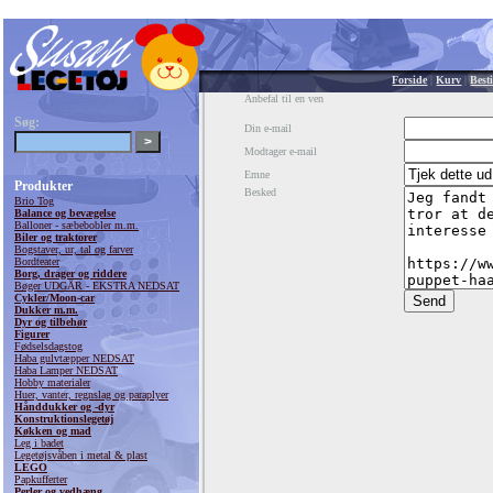
Forside
|
Kurv
|
Besti
Anbefal til en ven
Søg:
Din e-mail
Modtager e-mail
Emne
Produkter
Besked
Brio Tog
Balance og bevægelse
Balloner - sæbebobler m.m.
Biler og traktorer
Bogstaver, ur, tal og farver
Bordteater
Borg, drager og riddere
Bøger UDGÅR - EKSTRA NEDSAT
Cykler/Moon-car
Dukker m.m.
Dyr og tilbehør
Figurer
Fødselsdagstog
Haba gulvtæpper NEDSAT
Haba Lamper NEDSAT
Hobby materialer
Huer, vanter, regnslag og paraplyer
Hånddukker og -dyr
Konstruktionslegetøj
Køkken og mad
Leg i badet
Legetøjsvåben i metal & plast
LEGO
Papkufferter
Perler og vedhæng