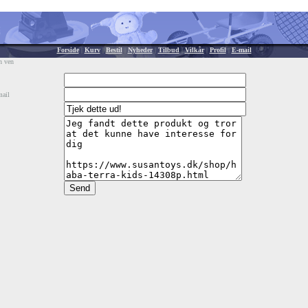
Forside
|
Kurv
|
Bestil
|
Nyheder
|
Tilbud
|
Vilkår
|
Profil
|
E-mail
n ven
mail