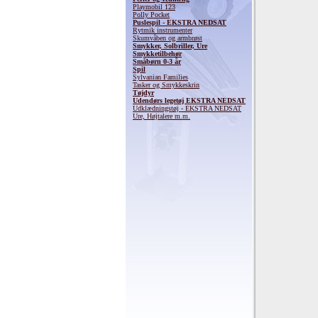
Playmobil 123
Polly Pocket
Puslespil - EKSTRA NEDSAT
Rytmik instrumenter
Skumvåben og armbrøst
Smykker, Solbriller, Ure
Smykketilbehør
Småbørn 0-3 år
Spil
Sylvanian Families
Tasker og Smykkeskrin
Tøjdyr
Udendørs legetøj EKSTRA NEDSAT
Udklædningstøj - EKSTRA NEDSAT
Ure, Højtalere m.m.