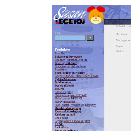
Anbefal til e
Søg:
Din e-mail
Modtager e-
Emne
Produkter
Besked
Brio Tog
Balance og bevægelse
Balloner - sæbebobler m.m.
Biler og traktorer
Bogstaver, ur, tal og farver
Bordteater
Borg, drager og riddere
Bøger UDGÅR - EKSTRA NEDSAT
Cykler/Moon-car
Dukker m.m.
Dyr og tilbehør
Figurer
Fødselsdagstog
Haba gulvtæpper NEDSAT
Haba Lamper NEDSAT
Hobby materialer
Huer, vanter, regnslag og paraplyer
Hånddukker og -dyr
Konstruktionslegetøj
Køkken og mad
Leg i badet
Legetøjsvåben i metal & plast
LEGO
Papkufferter
Perler og vedhæng