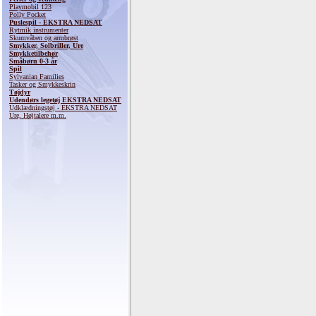
Playmobil 123
Polly Pocket
Puslespil - EKSTRA NEDSAT
Rytmik instrumenter
Skumvåben og armbrøst
Smykker, Solbriller, Ure
Smykketilbehør
Småbørn 0-3 år
Spil
Sylvanian Families
Tasker og Smykkeskrin
Tøjdyr
Udendørs legetøj EKSTRA NEDSAT
Udklædningstøj - EKSTRA NEDSAT
Ure, Højtalere m.m.