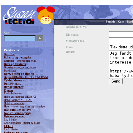
Forside
|
Kurv
|
Besti
Anbefal til en ven
Søg:
Din e-mail
Modtager e-mail
Emne
Produkter
Besked
Brio Tog
Balance og bevægelse
Balloner - sæbebobler m.m.
Biler og traktorer
Bogstaver, ur, tal og farver
Bordteater
Borg, drager og riddere
Bøger UDGÅR - EKSTRA NEDSAT
Cykler/Moon-car
Dukker m.m.
Dyr og tilbehør
Figurer
Fødselsdagstog
Haba gulvtæpper NEDSAT
Haba Lamper NEDSAT
Hobby materialer
Huer, vanter, regnslag og paraplyer
Hånddukker og -dyr
Konstruktionslegetøj
Køkken og mad
Leg i badet
Legetøjsvåben i metal & plast
LEGO
Papkufferter
Perler og vedhæng