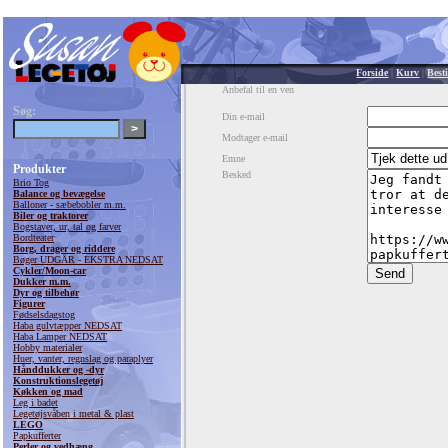
Forside
|
Kurv
|
Besti
Anbefal til en ven
Søg:
Din e-mail
Modtager e-mail
Emne
Produkter
Besked
Brio Tog
Balance og bevægelse
Balloner - sæbebobler m.m.
Biler og traktorer
Bogstaver, ur, tal og farver
Bordteater
Borg, drager og riddere
Bøger UDGÅR - EKSTRA NEDSAT
Cykler/Moon-car
Dukker m.m.
Dyr og tilbehør
Figurer
Fødselsdagstog
Haba gulvtæpper NEDSAT
Haba Lamper NEDSAT
Hobby materialer
Huer, vanter, regnslag og paraplyer
Hånddukker og -dyr
Konstruktionslegetøj
Køkken og mad
Leg i badet
Legetøjsvåben i metal & plast
LEGO
Papkufferter
Perler og vedhæng