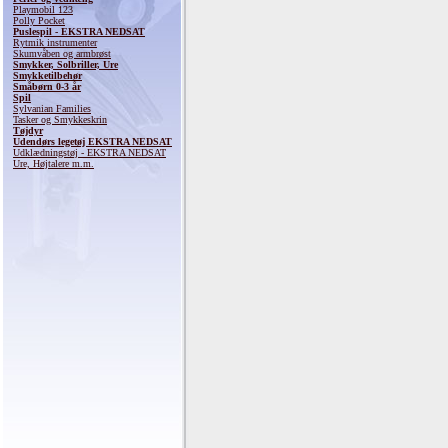
Playmobil 123
Polly Pocket
Puslespil - EKSTRA NEDSAT
Rytmik instrumenter
Skumvåben og armbrøst
Smykker, Solbriller, Ure
Smykketilbehør
Småbørn 0-3 år
Spil
Sylvanian Families
Tasker og Smykkeskrin
Tøjdyr
Udendørs legetøj EKSTRA NEDSAT
Udklædningstøj - EKSTRA NEDSAT
Ure, Højtalere m.m.