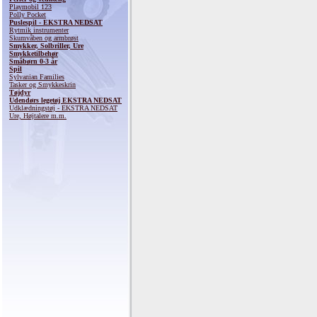
Playmobil 123
Polly Pocket
Puslespil - EKSTRA NEDSAT
Rytmik instrumenter
Skumvåben og armbrøst
Smykker, Solbriller, Ure
Smykketilbehør
Småbørn 0-3 år
Spil
Sylvanian Families
Tasker og Smykkeskrin
Tøjdyr
Udendørs legetøj EKSTRA NEDSAT
Udklædningstøj - EKSTRA NEDSAT
Ure, Højtalere m.m.