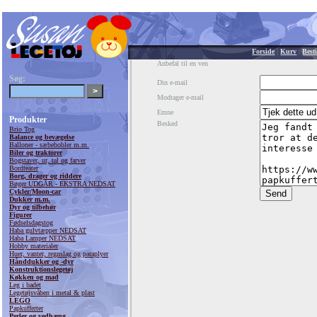
Forside
|
Kurv
|
Besti
Anbefal til en ven
Søg:
Din e-mail
Modtager e-mail
Emne
Produkter
Besked
Brio Tog
Balance og bevægelse
Balloner - sæbebobler m.m.
Biler og traktorer
Bogstaver, ur, tal og farver
Bordteater
Borg, drager og riddere
Bøger UDGÅR - EKSTRA NEDSAT
Cykler/Moon-car
Dukker m.m.
Dyr og tilbehør
Figurer
Fødselsdagstog
Haba gulvtæpper NEDSAT
Haba Lamper NEDSAT
Hobby materialer
Huer, vanter, regnslag og paraplyer
Hånddukker og -dyr
Konstruktionslegetøj
Køkken og mad
Leg i badet
Legetøjsvåben i metal & plast
LEGO
Papkufferter
Perler og vedhæng