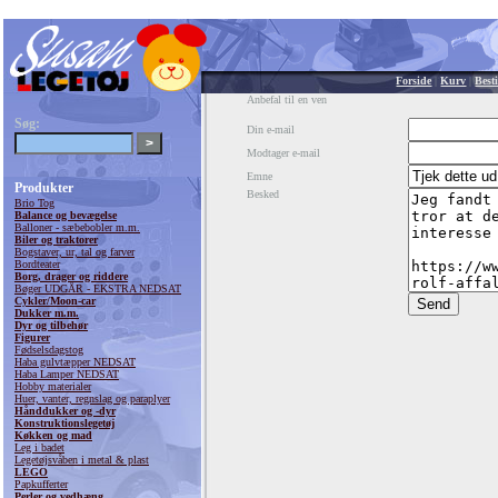
Forside
|
Kurv
|
Besti
Anbefal til en ven
Søg:
Din e-mail
Modtager e-mail
Emne
Produkter
Besked
Brio Tog
Balance og bevægelse
Balloner - sæbebobler m.m.
Biler og traktorer
Bogstaver, ur, tal og farver
Bordteater
Borg, drager og riddere
Bøger UDGÅR - EKSTRA NEDSAT
Cykler/Moon-car
Dukker m.m.
Dyr og tilbehør
Figurer
Fødselsdagstog
Haba gulvtæpper NEDSAT
Haba Lamper NEDSAT
Hobby materialer
Huer, vanter, regnslag og paraplyer
Hånddukker og -dyr
Konstruktionslegetøj
Køkken og mad
Leg i badet
Legetøjsvåben i metal & plast
LEGO
Papkufferter
Perler og vedhæng