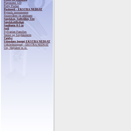
Playmobil 123
Polly Pocket
Puslespil - EKSTRA NEDSAT
Rytmik instrumenter
Skumvåben og armbrøst
Smykker, Solbriller, Ure
Smykketilbehør
Småbørn 0-3 år
Spil
Sylvanian Families
Tasker og Smykkeskrin
Tøjdyr
Udendørs legetøj EKSTRA NEDSAT
Udklædningstøj - EKSTRA NEDSAT
Ure, Højtalere m.m.