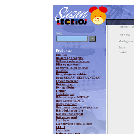
Anbefal til e
Søg:
Din e-mail
Modtager e-
Emne
Produkter
Besked
Brio Tog
Balance og bevægelse
Balloner - sæbebobler m.m.
Biler og traktorer
Bogstaver, ur, tal og farver
Bordteater
Borg, drager og riddere
Bøger UDGÅR - EKSTRA NEDSAT
Cykler/Moon-car
Dukker m.m.
Dyr og tilbehør
Figurer
Fødselsdagstog
Haba gulvtæpper NEDSAT
Haba Lamper NEDSAT
Hobby materialer
Huer, vanter, regnslag og paraplyer
Hånddukker og -dyr
Konstruktionslegetøj
Køkken og mad
Leg i badet
Legetøjsvåben i metal & plast
LEGO
Papkufferter
Perler og vedhæng