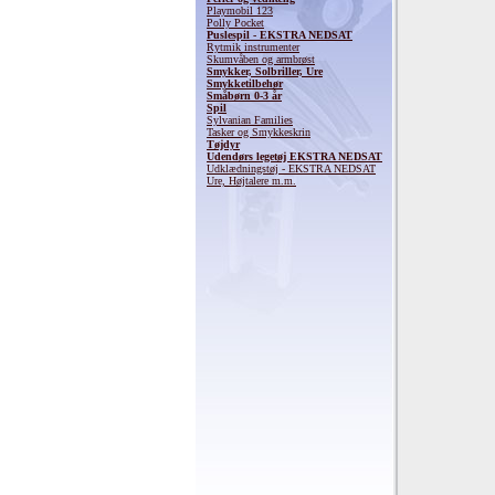
Playmobil 123
Polly Pocket
Puslespil - EKSTRA NEDSAT
Rytmik instrumenter
Skumvåben og armbrøst
Smykker, Solbriller, Ure
Smykketilbehør
Småbørn 0-3 år
Spil
Sylvanian Families
Tasker og Smykkeskrin
Tøjdyr
Udendørs legetøj EKSTRA NEDSAT
Udklædningstøj - EKSTRA NEDSAT
Ure, Højtalere m.m.