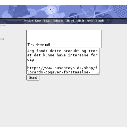
Forside
|
Kurv
|
Bestil
|
Nyheder
|
Tilbud
|
Vilkår
|
Profil
|
E-mail
n ven
mail