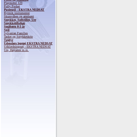
Playmobil 123
Polly Pocket
Puslespil - EKSTRA NEDSAT
Rytmik instrumenter
Skumvåben og armbrøst
Smykker, Solbriller, Ure
Smykketilbehør
Småbørn 0-3 år
Spil
Sylvanian Families
Tasker og Smykkeskrin
Tøjdyr
Udendørs legetøj EKSTRA NEDSAT
Udklædningstøj - EKSTRA NEDSAT
Ure, Højtalere m.m.