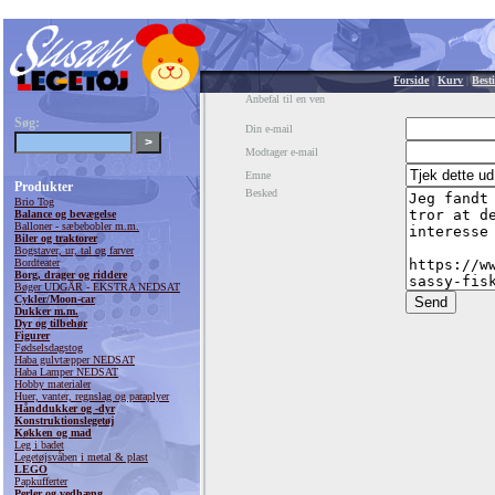
Forside
|
Kurv
|
Besti
Anbefal til en ven
Søg:
Din e-mail
Modtager e-mail
Emne
Produkter
Besked
Brio Tog
Balance og bevægelse
Balloner - sæbebobler m.m.
Biler og traktorer
Bogstaver, ur, tal og farver
Bordteater
Borg, drager og riddere
Bøger UDGÅR - EKSTRA NEDSAT
Cykler/Moon-car
Dukker m.m.
Dyr og tilbehør
Figurer
Fødselsdagstog
Haba gulvtæpper NEDSAT
Haba Lamper NEDSAT
Hobby materialer
Huer, vanter, regnslag og paraplyer
Hånddukker og -dyr
Konstruktionslegetøj
Køkken og mad
Leg i badet
Legetøjsvåben i metal & plast
LEGO
Papkufferter
Perler og vedhæng