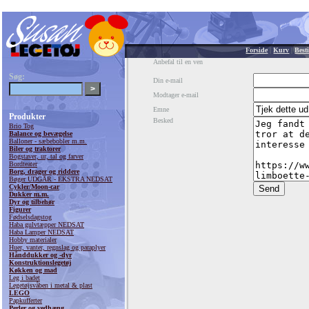
Forside
|
Kurv
|
Besti
Anbefal til en ven
Søg:
Din e-mail
Modtager e-mail
Emne
Produkter
Besked
Brio Tog
Balance og bevægelse
Balloner - sæbebobler m.m.
Biler og traktorer
Bogstaver, ur, tal og farver
Bordteater
Borg, drager og riddere
Bøger UDGÅR - EKSTRA NEDSAT
Cykler/Moon-car
Dukker m.m.
Dyr og tilbehør
Figurer
Fødselsdagstog
Haba gulvtæpper NEDSAT
Haba Lamper NEDSAT
Hobby materialer
Huer, vanter, regnslag og paraplyer
Hånddukker og -dyr
Konstruktionslegetøj
Køkken og mad
Leg i badet
Legetøjsvåben i metal & plast
LEGO
Papkufferter
Perler og vedhæng