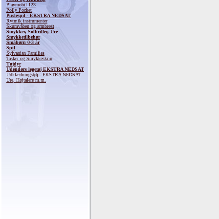
Playmobil 123
Polly Pocket
Puslespil - EKSTRA NEDSAT
Rytmik instrumenter
Skumvåben og armbrøst
Smykker, Solbriller, Ure
Smykketilbehør
Småbørn 0-3 år
Spil
Sylvanian Families
Tasker og Smykkeskrin
Tøjdyr
Udendørs legetøj EKSTRA NEDSAT
Udklædningstøj - EKSTRA NEDSAT
Ure, Højtalere m.m.