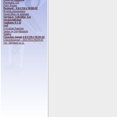
Playmobil 123
Polly Pocket
Puslespil - EKSTRA NEDSAT
Rytmik instrumenter
Skumvåben og armbrøst
Smykker, Solbriller, Ure
Smykketilbehør
Småbørn 0-3 år
Spil
Sylvanian Families
Tasker og Smykkeskrin
Tøjdyr
Udendørs legetøj EKSTRA NEDSAT
Udklædningstøj - EKSTRA NEDSAT
Ure, Højtalere m.m.