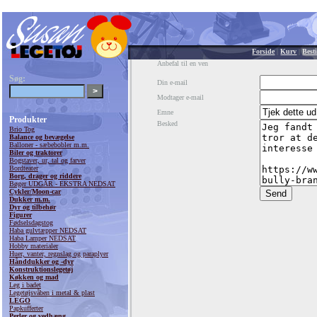
Forside
|
Kurv
|
Besti
Anbefal til en ven
Søg:
Din e-mail
Modtager e-mail
Emne
Produkter
Besked
Brio Tog
Balance og bevægelse
Balloner - sæbebobler m.m.
Biler og traktorer
Bogstaver, ur, tal og farver
Bordteater
Borg, drager og riddere
Bøger UDGÅR - EKSTRA NEDSAT
Cykler/Moon-car
Dukker m.m.
Dyr og tilbehør
Figurer
Fødselsdagstog
Haba gulvtæpper NEDSAT
Haba Lamper NEDSAT
Hobby materialer
Huer, vanter, regnslag og paraplyer
Hånddukker og -dyr
Konstruktionslegetøj
Køkken og mad
Leg i badet
Legetøjsvåben i metal & plast
LEGO
Papkufferter
Perler og vedhæng