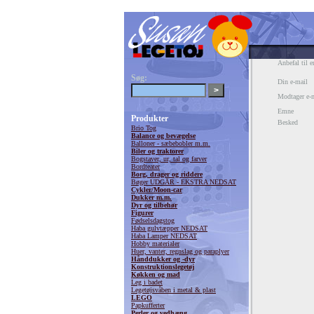
Anbefal til e
Søg:
Din e-mail
Modtager e-
Emne
Produkter
Besked
Brio Tog
Balance og bevægelse
Balloner - sæbebobler m.m.
Biler og traktorer
Bogstaver, ur, tal og farver
Bordteater
Borg, drager og riddere
Bøger UDGÅR - EKSTRA NEDSAT
Cykler/Moon-car
Dukker m.m.
Dyr og tilbehør
Figurer
Fødselsdagstog
Haba gulvtæpper NEDSAT
Haba Lamper NEDSAT
Hobby materialer
Huer, vanter, regnslag og paraplyer
Hånddukker og -dyr
Konstruktionslegetøj
Køkken og mad
Leg i badet
Legetøjsvåben i metal & plast
LEGO
Papkufferter
Perler og vedhæng