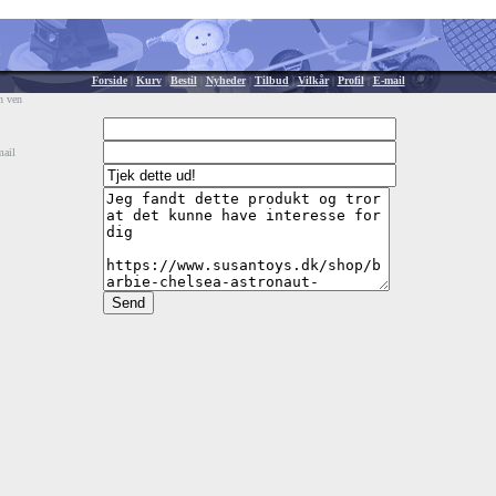
Forside
|
Kurv
|
Bestil
|
Nyheder
|
Tilbud
|
Vilkår
|
Profil
|
E-mail
n ven
mail