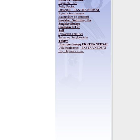
Playmobil 123
Polly Pocket
Puslespil - EKSTRA NEDSAT
Rytmik instrumenter
Skumvåben og armbrøst
Smykker, Solbriller, Ure
Smykketilbehør
Småbørn 0-3 år
Spil
Sylvanian Families
Tasker og Smykkeskrin
Tøjdyr
Udendørs legetøj EKSTRA NEDSAT
Udklædningstøj - EKSTRA NEDSAT
Ure, Højtalere m.m.