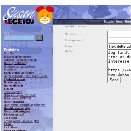
Forside
|
Kurv
|
Besti
Anbefal til en ven
Søg:
Din e-mail
Modtager e-mail
Emne
Produkter
Besked
Brio Tog
Balance og bevægelse
Balloner - sæbebobler m.m.
Biler og traktorer
Bogstaver, ur, tal og farver
Bordteater
Borg, drager og riddere
Bøger UDGÅR - EKSTRA NEDSAT
Cykler/Moon-car
Dukker m.m.
Dyr og tilbehør
Figurer
Fødselsdagstog
Haba gulvtæpper NEDSAT
Haba Lamper NEDSAT
Hobby materialer
Huer, vanter, regnslag og paraplyer
Hånddukker og -dyr
Konstruktionslegetøj
Køkken og mad
Leg i badet
Legetøjsvåben i metal & plast
LEGO
Papkufferter
Perler og vedhæng