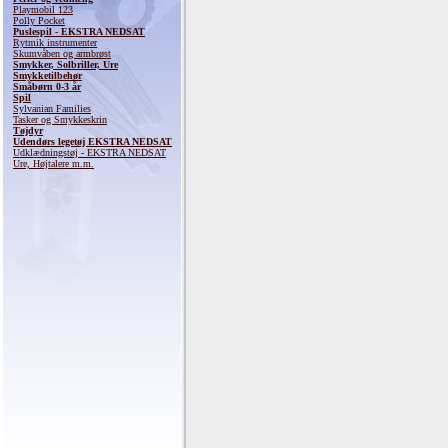
Playmobil 123
Polly Pocket
Puslespil - EKSTRA NEDSAT
Rytmik instrumenter
Skumvåben og armbrøst
Smykker, Solbriller, Ure
Smykketilbehør
Småbørn 0-3 år
Spil
Sylvanian Families
Tasker og Smykkeskrin
Tøjdyr
Udendørs legetøj EKSTRA NEDSAT
Udklædningstøj - EKSTRA NEDSAT
Ure, Højtalere m.m.