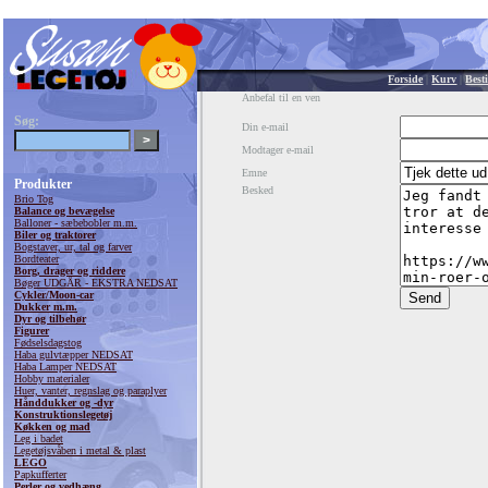
Forside
|
Kurv
|
Besti
Anbefal til en ven
Søg:
Din e-mail
Modtager e-mail
Emne
Produkter
Besked
Brio Tog
Balance og bevægelse
Balloner - sæbebobler m.m.
Biler og traktorer
Bogstaver, ur, tal og farver
Bordteater
Borg, drager og riddere
Bøger UDGÅR - EKSTRA NEDSAT
Cykler/Moon-car
Dukker m.m.
Dyr og tilbehør
Figurer
Fødselsdagstog
Haba gulvtæpper NEDSAT
Haba Lamper NEDSAT
Hobby materialer
Huer, vanter, regnslag og paraplyer
Hånddukker og -dyr
Konstruktionslegetøj
Køkken og mad
Leg i badet
Legetøjsvåben i metal & plast
LEGO
Papkufferter
Perler og vedhæng