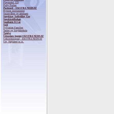
Playmobil 123
Polly Pocket
Puslespil - EKSTRA NEDSAT
Rytmik instrumenter
Skumvåben og armbrøst
Smykker, Solbriller, Ure
Smykketilbehør
Småbørn 0-3 år
Spil
Sylvanian Families
Tasker og Smykkeskrin
Tøjdyr
Udendørs legetøj EKSTRA NEDSAT
Udklædningstøj - EKSTRA NEDSAT
Ure, Højtalere m.m.